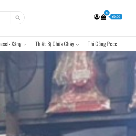
0
₫0.00
esel- Xăng
Thiết Bị Chữa Cháy
Thi Công Pccc