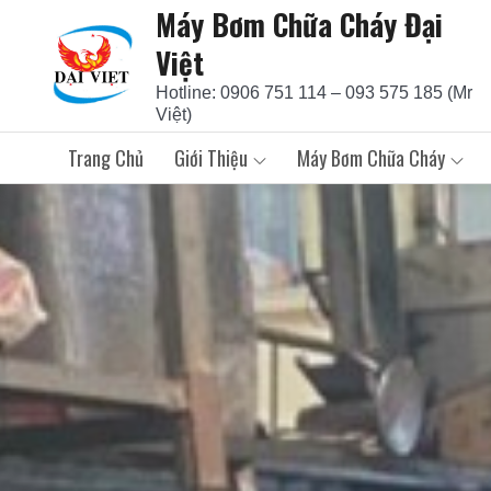
Máy Bơm Chữa Cháy Đại
Skip
to
Việt
content
Hotline: 0906 751 114 – 093 575 185 (Mr
Việt)
Trang Chủ
Giới Thiệu
Máy Bơm Chữa Cháy