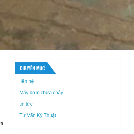
CHUYÊN MỤC
liên hệ
Máy bơm chữa cháy
tin tức
Tư Vấn Kỹ Thuật
ữa