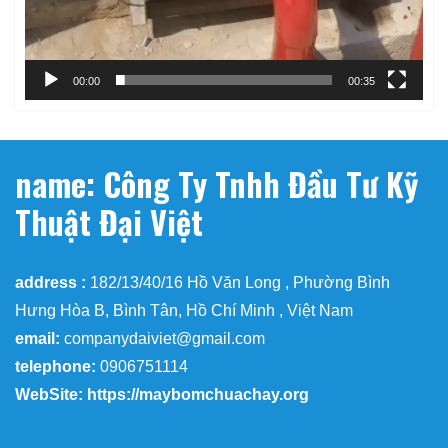
00:00
00:35
name: Công Ty Tnhh Đầu Tư Kỹ
Thuật Đại Việt
address :
182/13/40/16 Hồ Văn Long , Phường Bình
Hưng Hòa B, Bình Tân, Hồ Chí Minh , Việt Nam
email:
companydaiviet@gmail.com
telephone:
0906751114
WebSite: https://maybomchuachay.org