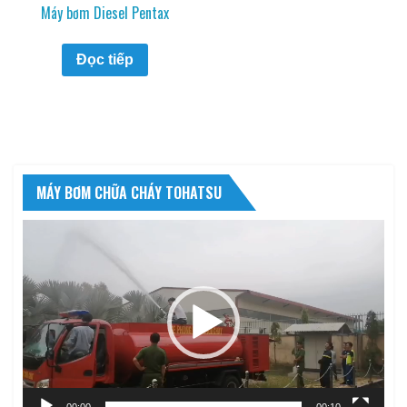
Máy bơm Diesel Pentax
Đọc tiếp
MÁY BƠM CHỮA CHÁY TOHATSU
Trình
chơi
Video