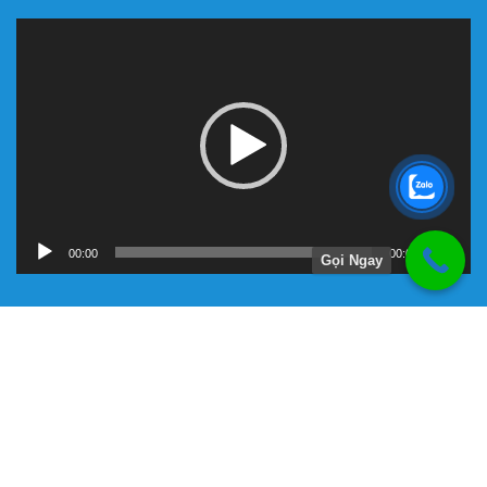
Trình
chơi
Video
00:00
00:00
Gọi Ngay
Hướng Dẫn
Chính Sách Bảo Hành
Giới Thiệu Về Công Ty Tnhh Đầu Tư Kỹ Thuật Đại Việt