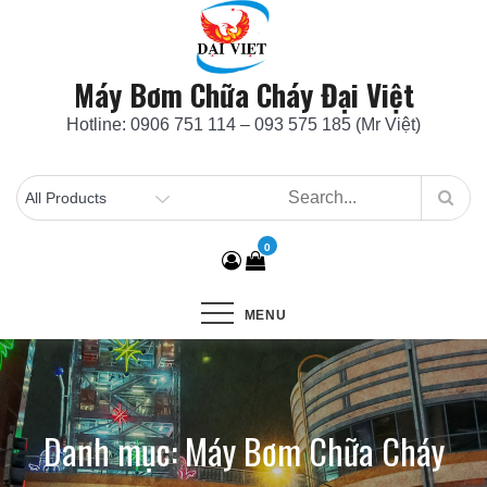
Skip
to
content
Máy Bơm Chữa Cháy Đại Việt
Hotline: 0906 751 114 – 093 575 185 (Mr Việt)
0
MENU
Danh mục:
Máy Bơm Chữa Cháy