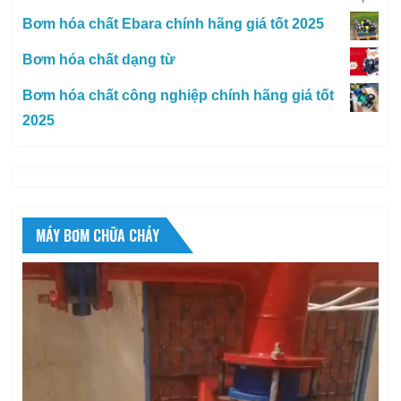
Bơm hóa chất Ebara chính hãng giá tốt 2025
Bơm hóa chất dạng từ
Bơm hóa chất công nghiệp chính hãng giá tốt
2025
MÁY BƠM CHỮA CHÁY
Trình
chơi
Video