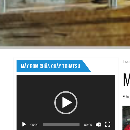
Tra
MÁY BƠM CHỮA CHÁY TOHATSU
M
Trình
chơi
Video
Sho
00:00
00:00