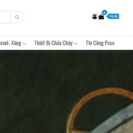
0
₫0.00
esel- Xăng
Thiết Bị Chữa Cháy
Thi Công Pccc