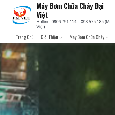
Máy Bơm Chữa Cháy Đại
Skip
to
Việt
content
Hotline: 0906 751 114 – 093 575 185 (Mr
Việt)
Trang Chủ
Giới Thiệu
Máy Bơm Chữa Cháy