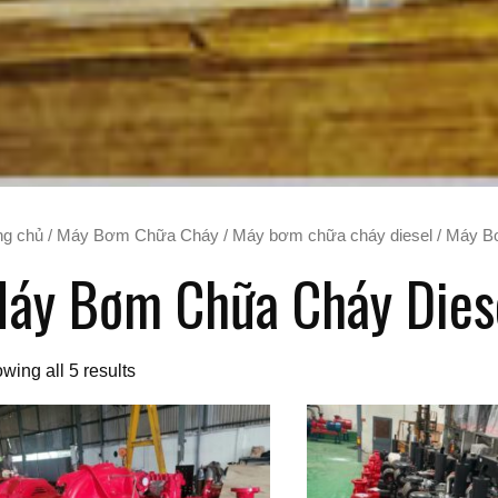
ng chủ
/
Máy Bơm Chữa Cháy
/
Máy bơm chữa cháy diesel
/ Máy B
áy Bơm Chữa Cháy Dies
wing all 5 results