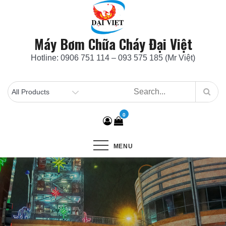
Skip
to
content
Máy Bơm Chữa Cháy Đại Việt
Hotline: 0906 751 114 – 093 575 185 (Mr Việt)
0
MENU