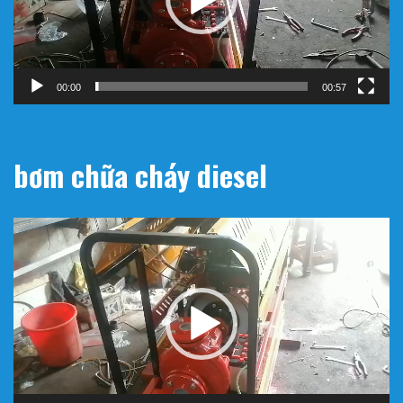
00:00
00:57
bơm chữa cháy diesel
Trình
chơi
Video