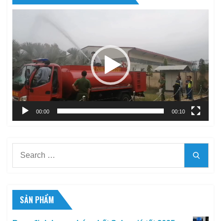
Trình
chơi
Video
00:00
00:10
Search
Searc
for:
SẢN PHẨM