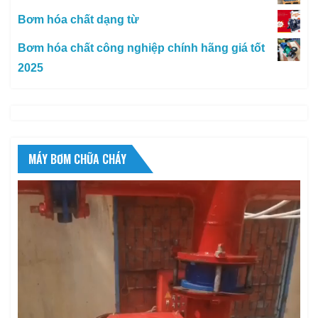
Bơm hóa chất dạng từ
Bơm hóa chất công nghiệp chính hãng giá tốt
2025
MÁY BƠM CHỮA CHÁY
Trình
chơi
Video