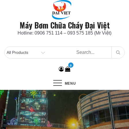
Skip
to
content
Máy Bơm Chữa Cháy Đại Việt
Hotline: 0906 751 114 – 093 575 185 (Mr Việt)
0
MENU