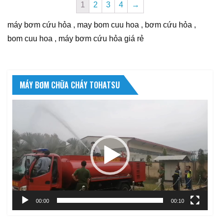
1
2
3
4
→
máy bơm cứu hỏa , may bom cuu hoa , bơm cứu hỏa ,
bom cuu hoa , máy bơm cứu hỏa giá rẻ
MÁY BƠM CHỮA CHÁY TOHATSU
Trình
chơi
Video
00:00
00:10