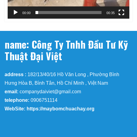
00:00
00:35
name: Công Ty Tnhh Đầu Tư Kỹ
Thuật Đại Việt
address :
182/13/40/16 Hồ Văn Long , Phường Bình
Hưng Hòa B, Bình Tân, Hồ Chí Minh , Việt Nam
email:
companydaiviet@gmail.com
telephone:
0906751114
WebSite: https://maybomchuachay.org