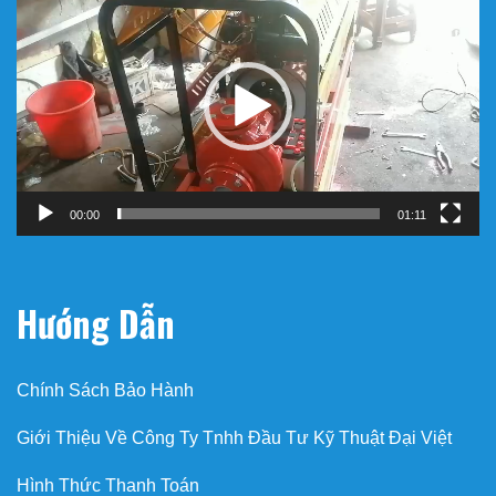
chơi
Video
00:00
01:11
Hướng Dẫn
Chính Sách Bảo Hành
Giới Thiệu Về Công Ty Tnhh Đầu Tư Kỹ Thuật Đại Việt
Hình Thức Thanh Toán