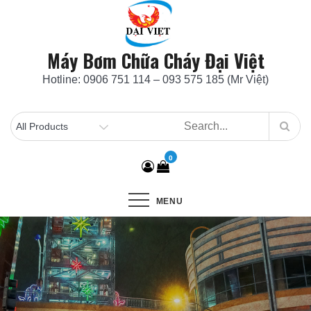
Skip
to
content
Máy Bơm Chữa Cháy Đại Việt
Hotline: 0906 751 114 – 093 575 185 (Mr Việt)
0
MENU