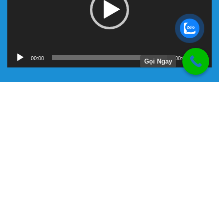
00:00
00:00
Gọi Ngay
Hướng Dẫn
Chính Sách Bảo Hành
Giới Thiệu Về Công Ty Tnhh Đầu Tư Kỹ Thuật Đại Việt
Hình Thức Thanh Toán
Hướng Dẫn Mua Hàng