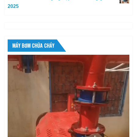
2025
MÁY BƠM CHỮA CHÁY
Trình
chơi
Video