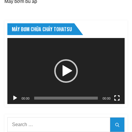
Máy bơm bù áp
MÁY BƠM CHỮA CHÁY TOHATSU
Trình
chơi
Video
00:00
00:00
Search
Searc
for: