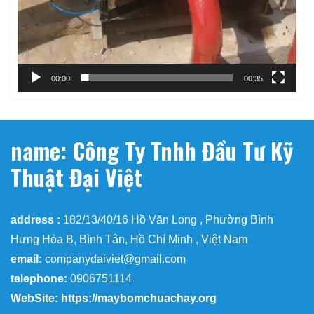
00:00
00:35
name: Công Ty Tnhh Đầu Tư Kỹ
Thuật Đại Việt
address :
182/13/40/16 Hồ Văn Long , Phường Bình
Hưng Hòa B, Bình Tân, Hồ Chí Minh , Việt Nam
email:
companydaiviet@gmail.com
telephone:
0906751114
WebSite: https://maybomchuachay.org