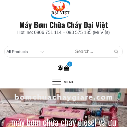
Skip
to
content
Máy Bơm Chữa Cháy Đại Việt
Hotline: 0906 751 114 – 093 575 185 (Mr Việt)
0
MENU
máy bơm chữa cháy diesel và ưu