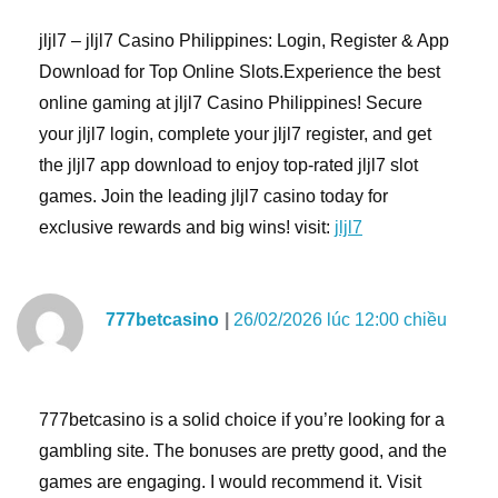
jljl7 – jljl7 Casino Philippines: Login, Register & App
Download for Top Online Slots.Experience the best
online gaming at jljl7 Casino Philippines! Secure
your jljl7 login, complete your jljl7 register, and get
the jljl7 app download to enjoy top-rated jljl7 slot
games. Join the leading jljl7 casino today for
exclusive rewards and big wins! visit:
jljl7
777betcasino
26/02/2026 lúc 12:00 chiều
777betcasino is a solid choice if you’re looking for a
gambling site. The bonuses are pretty good, and the
games are engaging. I would recommend it. Visit