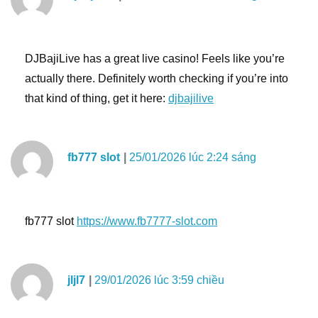
DJBajiLive has a great live casino! Feels like you’re
actually there. Definitely worth checking if you’re into
that kind of thing, get it here:
djbajilive
fb777 slot
25/01/2026 lúc 2:24 sáng
fb777 slot
https://www.fb7777-slot.com
jljl7
29/01/2026 lúc 3:59 chiều