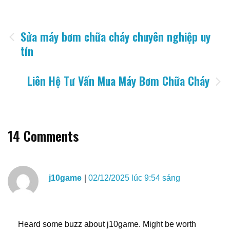
Điều
Sửa máy bơm chữa cháy chuyên nghiệp uy
tín
hướng
bài
Liên Hệ Tư Vấn Mua Máy Bơm Chữa Cháy
viết
14 Comments
j10game
02/12/2025 lúc 9:54 sáng
Heard some buzz about j10game. Might be worth