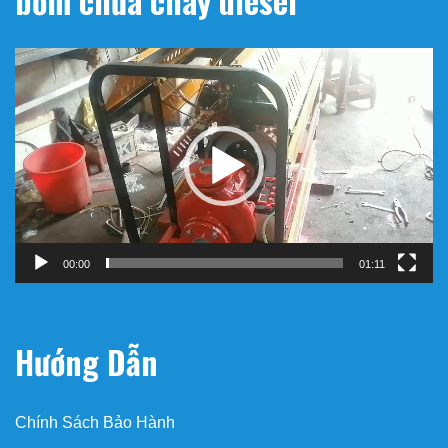
bơm chữa cháy diesel
Trình
chơi
Video
00:00
01:11
Hướng Dẫn
Chính Sách Bảo Hành