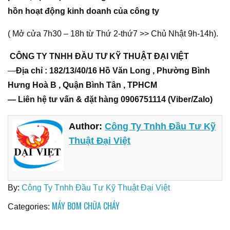
hồn hoạt động kinh doanh của công ty
( Mở cửa 7h30 – 18h từ Thứ 2-thứ7 >> Chủ Nhật 9h-14h).
CÔNG TY TNHH ĐẦU TƯ KỸ THUẬT ĐẠI VIỆT
—
Địa chỉ : 182/13/40/16 Hồ Văn Long , Phường Bình
Hưng Hoà B , Quận Bình Tân , TPHCM
— Liên hệ tư vấn & đặt hàng 0906751114 (Viber/Zalo)
Author:
Công Ty Tnhh Đầu Tư Kỹ
Thuật Đại Việt
By:
Công Ty Tnhh Đầu Tư Kỹ Thuật Đại Việt
MÁY BƠM CHỮA CHÁY
Categories: