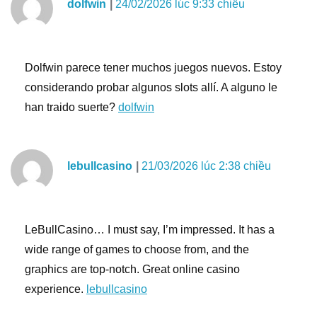
dolfwin
24/02/2026 lúc 9:33 chiều
Dolfwin parece tener muchos juegos nuevos. Estoy
considerando probar algunos slots allí. A alguno le
han traido suerte?
dolfwin
lebullcasino
21/03/2026 lúc 2:38 chiều
LeBullCasino… I must say, I’m impressed. It has a
wide range of games to choose from, and the
graphics are top-notch. Great online casino
experience.
lebullcasino