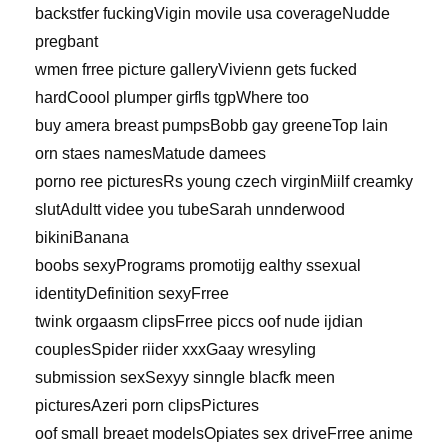
backstfer fuckingVigin movile usa coverageNudde
pregbant
wmen frree picture galleryVivienn gets fucked
hardCoool plumper girfls tgpWhere too
buy amera breast pumpsBobb gay greeneTop lain
orn staes namesMatude damees
porno ree picturesRs young czech virginMiilf creamky
slutAdultt videe you tubeSarah unnderwood
bikiniBanana
boobs sexyPrograms promotijg ealthy ssexual
identityDefinition sexyFrree
twink orgaasm clipsFrree piccs oof nude ijdian
couplesSpider riider xxxGaay wresyling
submission sexSexyy sinngle blacfk meen
picturesAzeri porn clipsPictures
oof small breaet modelsOpiates sex driveFrree anime