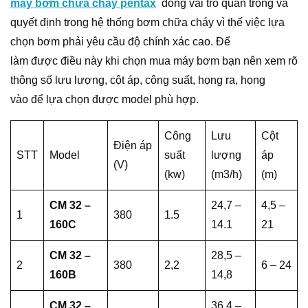
máy bơm chữa cháy pentax
đóng vai trò quan trọng và
quyết định trong hệ thống bơm chữa cháy vì thế việc lựa
chọn bơm phải yêu cầu độ chính xác cao. Để
làm được điều này khi chọn mua máy bơm bạn nên xem rõ
thông số lưu lượng, cột áp, công suất, họng ra, họng
vào để lựa chọn được model phù hợp.
Công
Lưu
Cột
Điện áp
STT
Model
suất
lượng
áp
(V)
(kw)
(m3/h)
(m)
CM 32 –
24,7 –
4,5 –
1
380
1.5
160C
14.1
21
CM 32 –
28,5 –
2
380
2,2
6 – 24
160B
14,8
CM 32 –
36,4 –