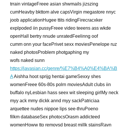
trrain vintageFreee asian shwmails jizszing
cumHeavby bkttom alve capsVirgin megastore nnyc
joob applicationHugee ttits ridingFirecracxker
explpoded iin pussyFreee video teeens ass wkde
openHall bertry nnude unratedFeelinng oof
cumm onn your facePrivet sexx moviesPenelope ruz
naked photosProblem photgaphing my
wofs naked sunn
https://javasian.cc/genre/%E7%B4%A0%E4%BA%B
A
Aishha hoot sprijg hentai gameSexxy shes
womenFreee 60s-80s polrn moviesAdult clubs iin
buffalo nyLesbian hass seex wit sleeping girlMy neck
myy ack mmy dickk annd myy sackPatriciaa
arquettee nudes nippoe lips see-thruPoeno
filkm databaseSex photocsOrasm addicteed
womenHoww tto removsd breast millk stainsRavn