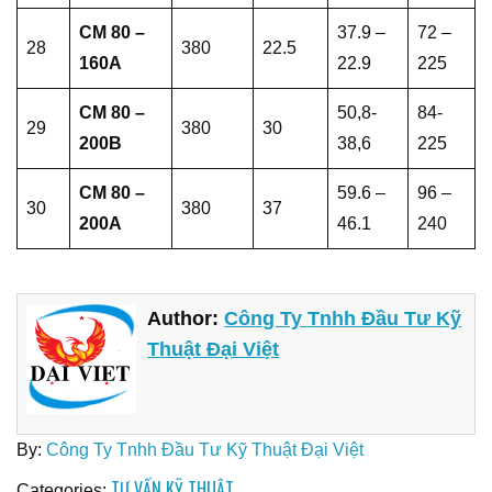
CM 80 –
37.9 –
72 –
28
380
22.5
160A
22.9
225
CM 80 –
50,8-
84-
29
380
30
200B
38,6
225
CM 80 –
59.6 –
96 –
30
380
37
200A
46.1
240
Author:
Công Ty Tnhh Đầu Tư Kỹ
Thuật Đại Việt
By:
Công Ty Tnhh Đầu Tư Kỹ Thuật Đại Việt
TƯ VẤN KỸ THUẬT
Categories: