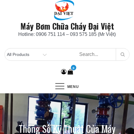
Skip
to
content
Máy Bơm Chữa Cháy Đại Việt
Hotline: 0906 751 114 – 093 575 185 (Mr Việt)
0
MENU
Thông Số Kỹ Thuật Của Máy