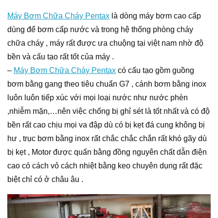
Máy Bơm Chữa Cháy Pentax
là dòng máy bơm cao cấp
dùng để bơm cấp nước và trong hệ thống phòng cháy
chữa cháy , máy rất được ưa chuộng tại việt nam nhờ độ
bền và cấu tạo rất tốt của máy .
–
Máy Bơm Chữa Cháy Pentax
có cấu tạo gồm guồng
bơm bằng gang theo tiêu chuẩn G7 , cánh bơm bằng inox
luôn luôn tiếp xúc với mọi loại nước như nước phèn
,nhiễm mặn,…nên việc chống bị ghỉ sét là tốt nhất và có độ
bền rất cao chịu mọi va đập dù có bị kẹt đá cung không bị
hư , trục bơm bằng inox rất chắc chắc chắn rất khó gãy dù
bị kẹt , Motor được quấn bằng đồng nguyên chất dẫn điện
cao có cách vỏ cách nhiệt bằng keo chuyên dụng rất đặc
biệt chỉ có ở châu âu .