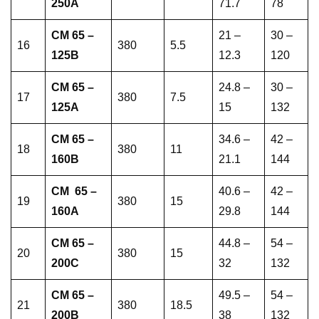
250A
71.7
78
CM 65 –
21 –
30 –
16
380
5.5
125B
12.3
120
CM 65 –
24.8 –
30 –
17
380
7.5
125A
15
132
CM 65 –
34.6 –
42 –
18
380
11
160B
21.1
144
CM 65 –
40.6 –
42 –
19
380
15
160A
29.8
144
CM 65 –
44.8 –
54 –
20
380
15
200C
32
132
CM 65 –
49.5 –
54 –
21
380
18.5
200B
38
132