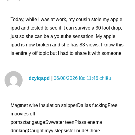
Today, while I was at work, my cousin stole my apple
ipad and tested to see if it can survive a 30 foot drop,
just so she can be a youtube sensation. My apple
ipad is now broken and she has 83 views. I know this
is entirely off topic but I had to share it with someone!
dzyiqapd
06/08/2026 lúc 11:46 chiều
Magtnet wire insulation stripperDallas fuckingFree
moovies off
pornsztar gaugeSwwater teenPisss enema
drinkingCaught myy stepsister nudeChoie