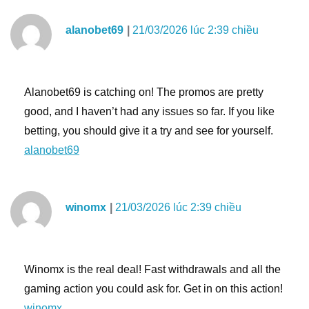
alanobet69
21/03/2026 lúc 2:39 chiều
Alanobet69 is catching on! The promos are pretty
good, and I haven’t had any issues so far. If you like
betting, you should give it a try and see for yourself.
alanobet69
winomx
21/03/2026 lúc 2:39 chiều
Winomx is the real deal! Fast withdrawals and all the
gaming action you could ask for. Get in on this action!
winomx