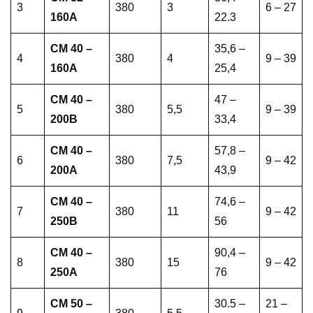
3
380
3
6 – 27
160A
22.3
CM 40 –
35,6 –
4
380
4
9 – 39
160A
25,4
CM 40 –
47 –
5
380
5,5
9 – 39
200B
33,4
CM 40 –
57,8 –
6
380
7,5
9 – 42
200A
43,9
CM 40 –
74,6 –
7
380
11
9 – 42
250B
56
CM 40 –
90,4 –
8
380
15
9 – 42
250A
76
CM 50 –
30.5 –
21 –