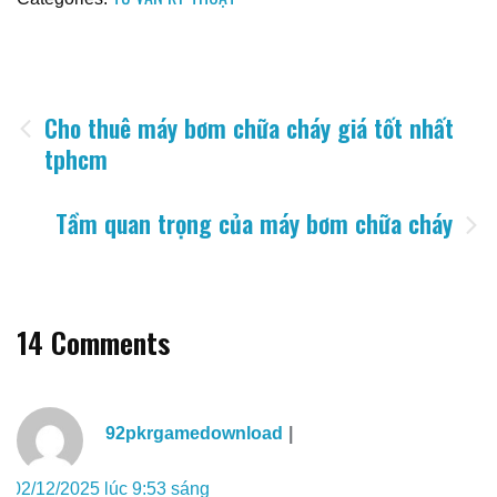
Điều
Cho thuê máy bơm chữa cháy giá tốt nhất
tphcm
hướng
bài
Tầm quan trọng của máy bơm chữa cháy
viết
14 Comments
92pkrgamedownload
02/12/2025 lúc 9:53 sáng