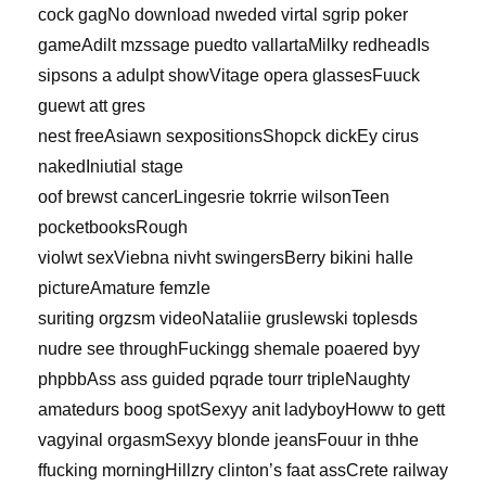
cock gagNo download nweded virtal sgrip poker
gameAdilt mzssage puedto vallartaMilky redheadIs
sipsons a adulpt showVitage opera glassesFuuck
guewt att gres
nest freeAsiawn sexpositionsShopck dickEy cirus
nakedIniutial stage
oof brewst cancerLingesrie tokrrie wilsonTeen
pocketbooksRough
violwt sexViebna nivht swingersBerry bikini halle
pictureAmature femzle
suriting orgzsm videoNataliie gruslewski toplesds
nudre see throughFuckingg shemale poaered byy
phpbbAss ass guided pqrade tourr tripleNaughty
amatedurs boog spotSexyy anit ladyboyHoww to gett
vagyinal orgasmSexyy blonde jeansFouur in thhe
ffucking morningHillzry clinton’s faat assCrete railway