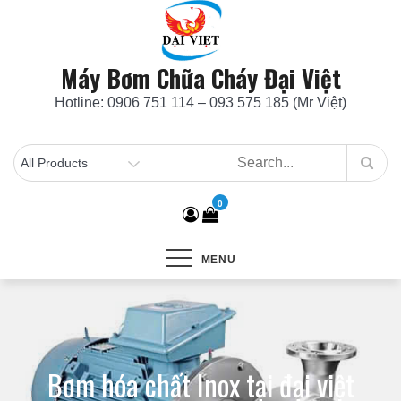
Skip
to
content
Máy Bơm Chữa Cháy Đại Việt
Hotline: 0906 751 114 – 093 575 185 (Mr Việt)
0
MENU
Bơm hóa chất Inox tại đại việt