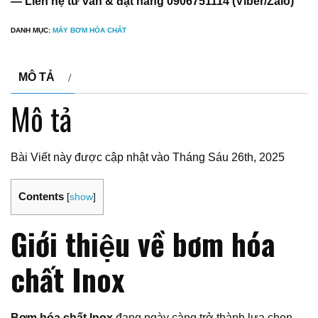
— Liên hệ tư vấn & đặt hàng 0906751114 (Viber/Zalo)
DANH MỤC:
MÁY BƠM HÓA CHẤT
MÔ TẢ
Mô tả
Bài Viết này được cập nhật vào Tháng Sáu 26th, 2025
Contents
[
show
]
Giới thiệu về bơm hóa
chất Inox
Bơm hóa chất Inox
đang ngày càng trở thành lựa chọn