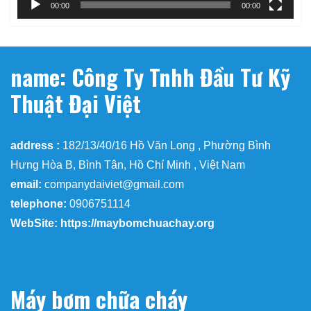
00:00
00:00
name: Công Ty Tnhh Đầu Tư Kỹ
Thuật Đại Việt
address :
182/13/40/16 Hồ Văn Long , Phường Bình
Hưng Hòa B, Bình Tân, Hồ Chí Minh , Việt Nam
email:
companydaiviet@gmail.com
telephone:
0906751114
WebSite: https://maybomchuachay.org
Máy bơm chữa cháy