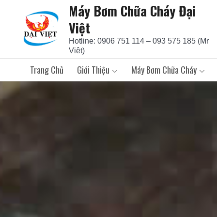
Máy Bơm Chữa Cháy Đại
Skip
to
Việt
content
Hotline: 0906 751 114 – 093 575 185 (Mr
Việt)
Trang Chủ
Giới Thiệu
Máy Bơm Chữa Cháy