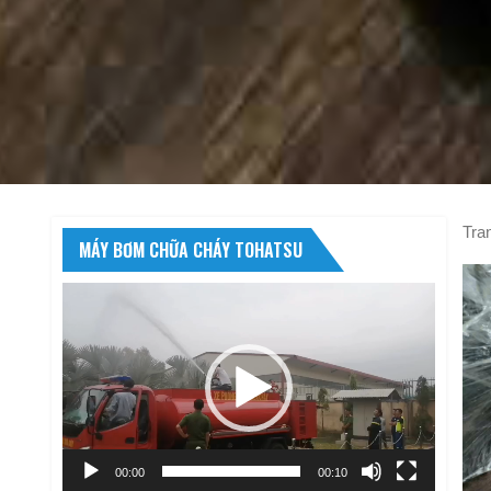
Tra
MÁY BƠM CHỮA CHÁY TOHATSU
Trình
chơi
Video
00:00
00:10