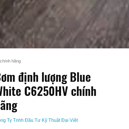
chính hãng
ơm định lượng Blue
hite C6250HV chính
hãng
ng Ty Tnhh Đầu Tư Kỹ Thuật Đại Việt