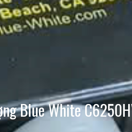
ợng Blue White C6250H