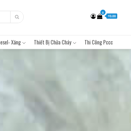
0
₫0.00
esel- Xăng
Thiết Bị Chữa Cháy
Thi Công Pccc