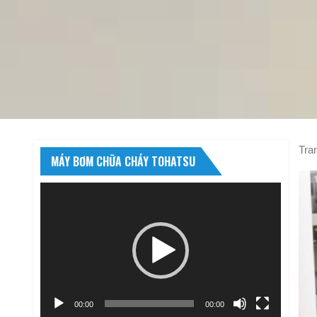
Tra
MÁY BƠM CHỮA CHÁY TOHATSU
Trình
chơi
Video
00:00
00:00