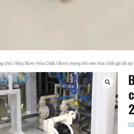
ng chủ
/
Máy Bơm Hóa Chất
/ Bơm màng khí nén hóa chất giá tốt tại 
B
c
Cô