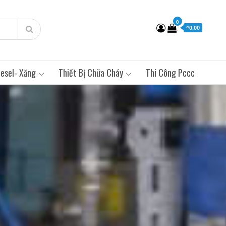
0
₫0.00
esel- Xăng
Thiết Bị Chữa Cháy
Thi Công Pccc