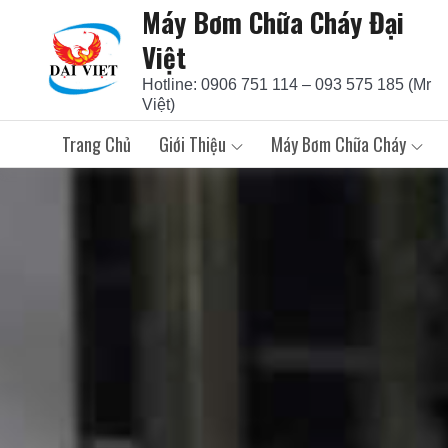
Máy Bơm Chữa Cháy Đại
Skip
to
Việt
content
Hotline: 0906 751 114 – 093 575 185 (Mr
Việt)
Trang Chủ
Giới Thiệu
Máy Bơm Chữa Cháy