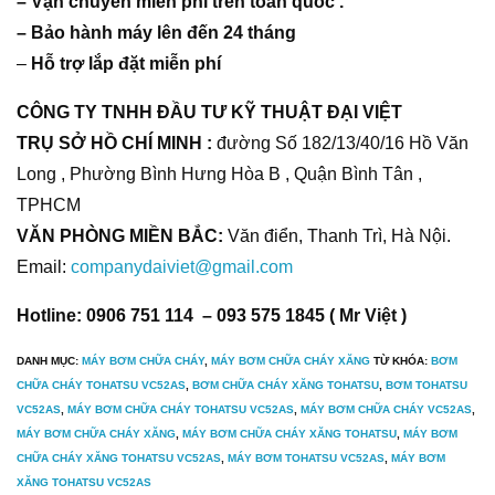
– Vận chuyễn miễn phí trên toàn quốc .
– Bảo hành máy lên đến 24 tháng
–
Hỗ trợ lắp đặt miễn phí
CÔNG TY TNHH ĐẦU TƯ KỸ THUẬT ĐẠI VIỆT
TRỤ SỞ HỒ CHÍ MINH :
đường Số 182/13/40/16 Hồ Văn
Long , Phường Bình Hưng Hòa B , Quận Bình Tân ,
TPHCM
VĂN PHÒNG MIỀN BẮC:
Văn điển, Thanh Trì, Hà Nội.
Email:
companydaiviet@gmail.com
Hotline: 0906 751 114 – 093 575 1845 ( Mr Việt )
DANH MỤC:
MÁY BƠM CHỮA CHÁY
,
MÁY BƠM CHỮA CHÁY XĂNG
TỪ KHÓA:
BƠM
CHỮA CHÁY TOHATSU VC52AS
,
BƠM CHỮA CHÁY XĂNG TOHATSU
,
BƠM TOHATSU
VC52AS
,
MÁY BƠM CHỮA CHÁY TOHATSU VC52AS
,
MÁY BƠM CHỮA CHÁY VC52AS
,
MÁY BƠM CHỮA CHÁY XĂNG
,
MÁY BƠM CHỮA CHÁY XĂNG TOHATSU
,
MÁY BƠM
CHỮA CHÁY XĂNG TOHATSU VC52AS
,
MÁY BƠM TOHATSU VC52AS
,
MÁY BƠM
XĂNG TOHATSU VC52AS