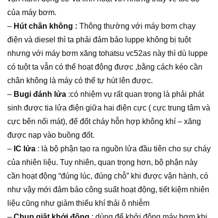
của máy bơm.
–
Hút chân không :
Thông thường với máy bơm chạy
điện và diesel thì ta phải đảm bảo luppe không bị tuột
nhưng với máy bơm xăng tohatsu vc52as này thì dù luppe
có tuột ta vẫn có thể hoạt động được ,bằng cách kéo cần
chân không là máy có thể tự hút lên được.
–
Bugi đánh lửa
:có nhiệm vụ rất quan trọng là phải phát
sinh được tia lửa điện giữa hai điện cực ( cực trung tâm và
cực bên nối mát), để đốt cháy hỗn hợp không khí – xăng
được nạp vào buồng đốt.
–
IC lửa
: là bộ phận tạo ra nguồn lửa đầu tiên cho sự cháy
của nhiên liệu. Tuy nhiên, quan trọng hơn, bộ phận này
cần hoạt động “đúng lúc, đúng chỗ” khi được vận hành, có
như vậy mới đảm bảo công suất hoạt động, tiết kiệm nhiên
liệu cũng như giảm thiểu khí thải ô nhiễm
–
Chụp giật khởi động
: dùng để khởi động máy bơm khi