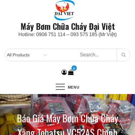
Skip
to
content
Máy Bơm Chữa Cháy Đại Việt
Hotline: 0906 751 114 – 093 575 185 (Mr Việt)
0
MENU
Báo Giá Máy Bơm Chữa Cháy
Xăng Tohatsu VC52AS Chính