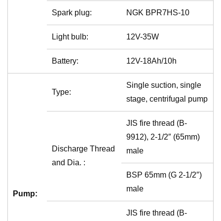
Spark plug:
NGK BPR7HS-10
Light bulb:
12V-35W
Battery:
12V-18Ah/10h
Single suction, single
Type:
stage, centrifugal pump
JIS fire thread (B-
9912), 2-1/2″ (65mm)
Discharge Thread
male
and Dia. :
BSP 65mm (G 2-1/2″)
male
Pump:
JIS fire thread (B-