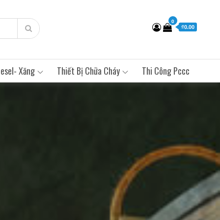
0
₫0.00
esel- Xăng
Thiết Bị Chữa Cháy
Thi Công Pccc