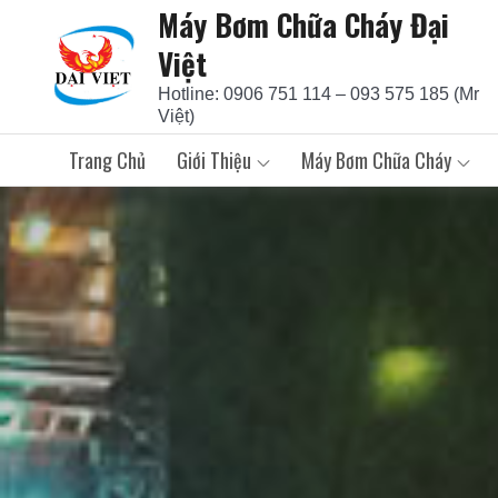
Máy Bơm Chữa Cháy Đại
Skip
to
Việt
content
Hotline: 0906 751 114 – 093 575 185 (Mr
Việt)
Trang Chủ
Giới Thiệu
Máy Bơm Chữa Cháy