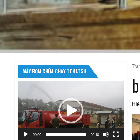
Tra
MÁY BƠM CHỮA CHÁY TOHATSU
b
Trình
chơi
Video
Hiể
00:00
00:10