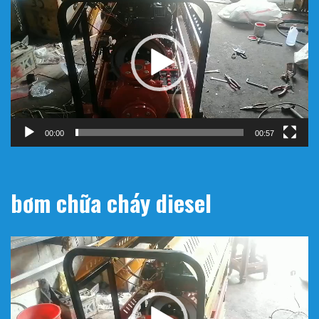
chơi
Video
00:00
00:57
bơm chữa cháy diesel
Trình
chơi
Video