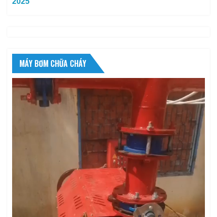
2025
MÁY BƠM CHỮA CHÁY
Trình
chơi
Video