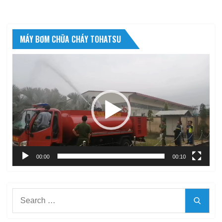
MÁY BƠM CHỮA CHÁY TOHATSU
Trình
chơi
Video
00:00
00:10
Search
Searc
for: