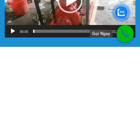
00:00
01:11
Gọi Ngay
Hướng Dẫn
Chính Sách Bảo Hành
Giới Thiệu Về Công Ty Tnhh Đầu Tư Kỹ Thuật Đại Việt
Hình Thức Thanh Toán
Hướng Dẫn Mua Hàng
Liên Hệ Đặt Hàng