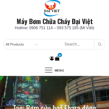
Skip
to
content
Máy Bơm Chữa Cháy Đại Việt
Hotline: 0906 751 114 – 093 575 185 (Mr Việt)
0
MENU
Tag:
Bơm cứu hoả Ebara động