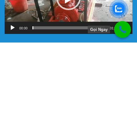
00:00
01:11
Gọi Ngay
Hướng Dẫn
Chính Sách Bảo Hành
Giới Thiệu Về Công Ty Tnhh Đầu Tư Kỹ Thuật Đại Việt
Hình Thức Thanh Toán
Hướng Dẫn Mua Hàng
Liên Hệ Đặt Hàng