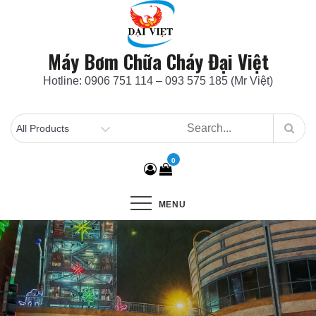
Skip
to
content
Máy Bơm Chữa Cháy Đại Việt
Hotline: 0906 751 114 – 093 575 185 (Mr Việt)
0
MENU