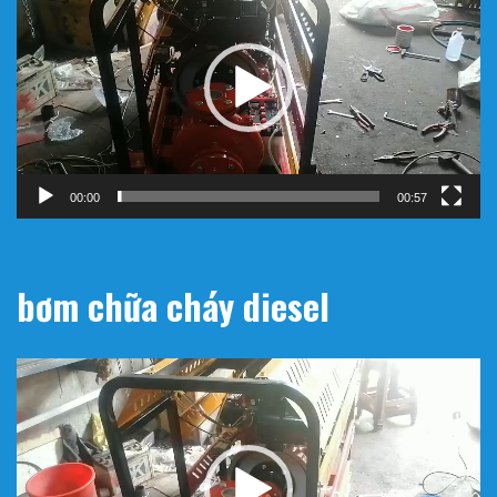
chơi
Video
00:00
00:57
bơm chữa cháy diesel
Trình
chơi
Video