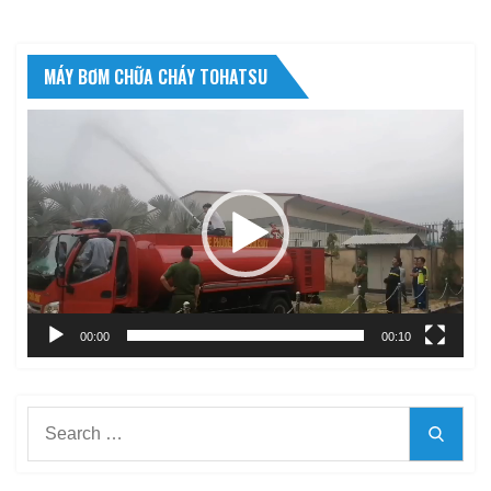
MÁY BƠM CHỮA CHÁY TOHATSU
Trình
chơi
Video
00:00
00:10
Search
Searc
for: