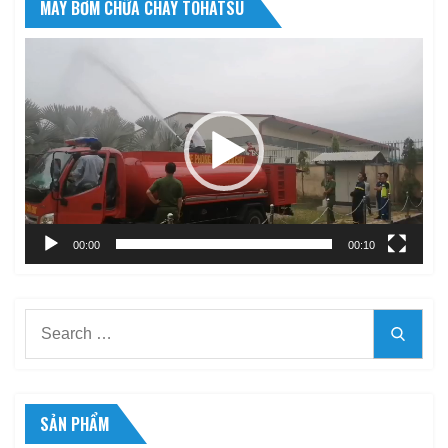
MÁY BƠM CHỮA CHÁY TOHATSU
Trình
chơi
Video
00:00
00:10
Search
Searc
for:
SẢN PHẨM