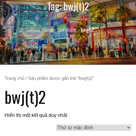
Tag:
bwj(t)2
Home
Sản phẩm
bwj(t)2
Trang chủ
/ Sản phẩm được gắn thẻ “bwj(t)2”
bwj(t)2
Hiển thị một kết quả duy nhất