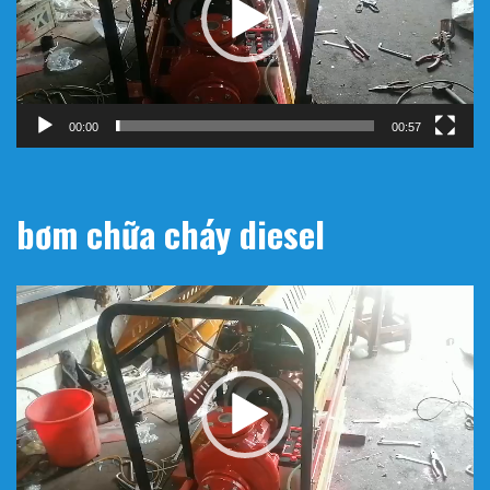
00:00
00:57
bơm chữa cháy diesel
Trình
chơi
Video