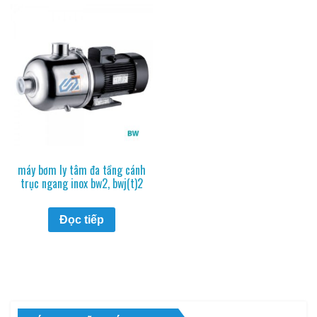
máy bơm ly tâm đa tầng cánh
trục ngang inox bw2, bwj(t)2
Đọc tiếp