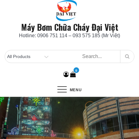
Skip
to
content
Máy Bơm Chữa Cháy Đại Việt
Hotline: 0906 751 114 – 093 575 185 (Mr Việt)
0
MENU