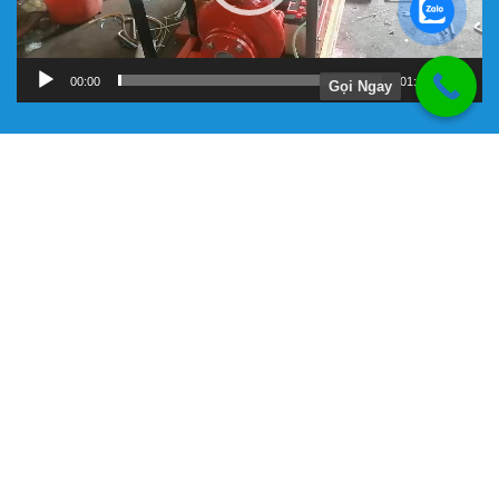
00:00
01:11
Gọi Ngay
Hướng Dẫn
Chính Sách Bảo Hành
Giới Thiệu Về Công Ty Tnhh Đầu Tư Kỹ Thuật Đại Việt
Hình Thức Thanh Toán
Hướng Dẫn Mua Hàng
Liên Hệ Đặt Hàng
Máy bơm chữa cháy chính hãng