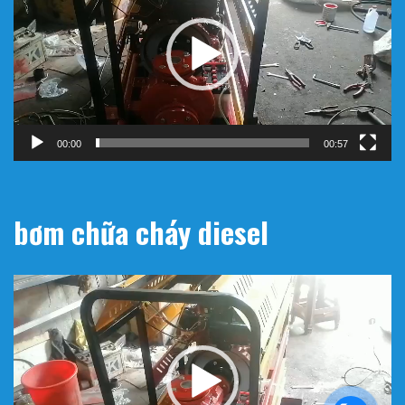
Video
00:00
00:57
bơm chữa cháy diesel
Trình
chơi
Video