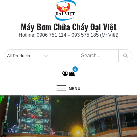
Skip
to
content
Máy Bơm Chữa Cháy Đại Việt
Hotline: 0906 751 114 – 093 575 185 (Mr Việt)
0
MENU