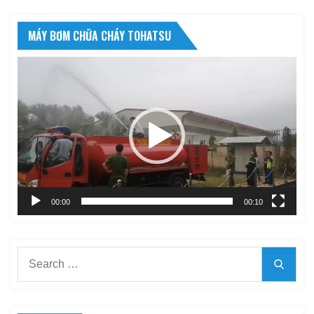
MÁY BƠM CHỮA CHÁY TOHATSU
Trình
chơi
Video
00:00
00:10
Search
Searc
for: