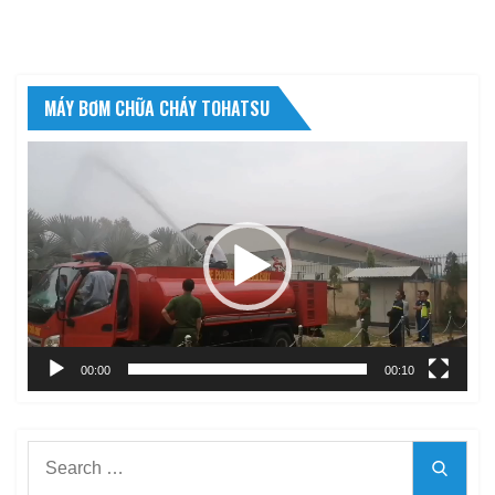
MÁY BƠM CHỮA CHÁY TOHATSU
Trình
chơi
Video
00:00
00:10
Search
Searc
for: