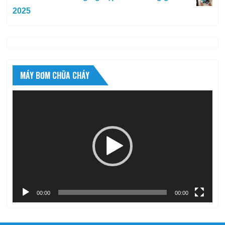
2025
MÁY BƠM CHỮA CHÁY
Trình
chơi
Video
00:00
00:00