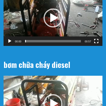
Video
00:00
00:57
bơm chữa cháy diesel
Trình
chơi
Video