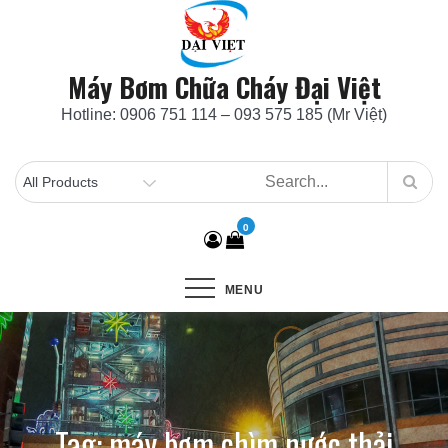
Skip
to
content
Máy Bơm Chữa Cháy Đại Việt
Hotline: 0906 751 114 – 093 575 185 (Mr Việt)
0
MENU
Tag:
máy bơm chìm nước thải