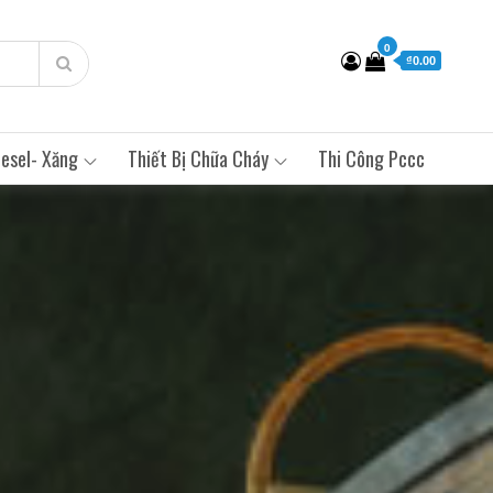
0
₫0.00
esel- Xăng
Thiết Bị Chữa Cháy
Thi Công Pccc