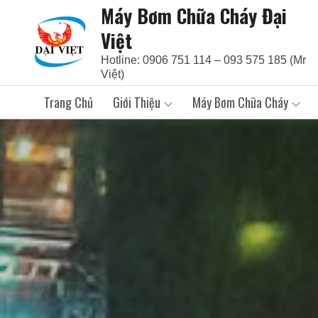
Máy Bơm Chữa Cháy Đại
Skip
to
Việt
content
Hotline: 0906 751 114 – 093 575 185 (Mr
Việt)
Trang Chủ
Giới Thiệu
Máy Bơm Chữa Cháy