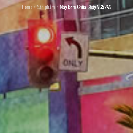
Home
Sản phẩm
Máy Bơm Chữa Cháy VC52AS