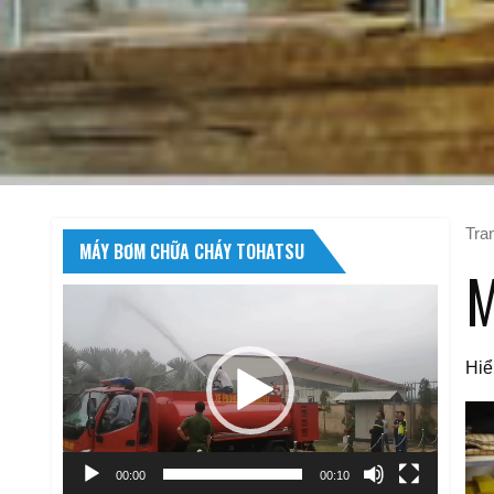
Tra
MÁY BƠM CHỮA CHÁY TOHATSU
M
Trình
chơi
Video
Hiể
00:00
00:10