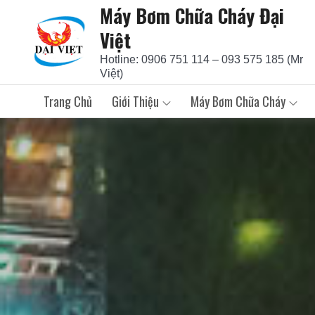
Máy Bơm Chữa Cháy Đại
Skip
to
Việt
content
Hotline: 0906 751 114 – 093 575 185 (Mr
Việt)
Trang Chủ
Giới Thiệu
Máy Bơm Chữa Cháy