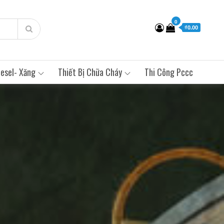
0
₫0.00
esel- Xăng
Thiết Bị Chữa Cháy
Thi Công Pccc