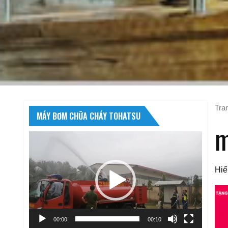
Tra
MÁY BƠM CHỮA CHÁY TOHATSU
m
Trình
chơi
Video
Hiể
00:00
00:10