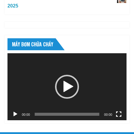
2025
MÁY BƠM CHỮA CHÁY
Trình
chơi
Video
00:00
00:00