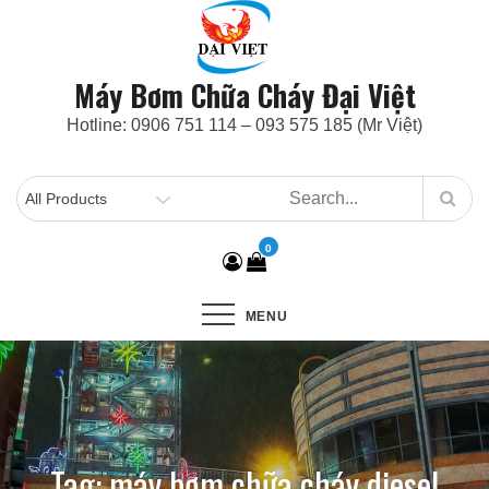
Skip
to
content
Máy Bơm Chữa Cháy Đại Việt
Hotline: 0906 751 114 – 093 575 185 (Mr Việt)
0
MENU
Tag:
máy bơm chữa cháy diesel