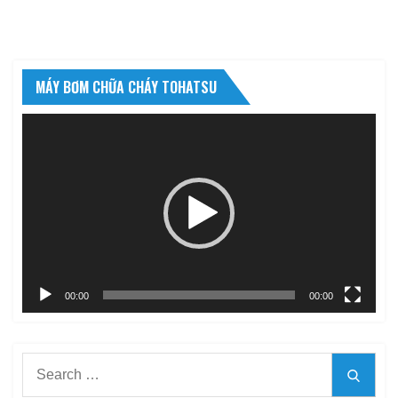
MÁY BƠM CHỮA CHÁY TOHATSU
Trình
chơi
Video
00:00
00:00
Search
Searc
for: