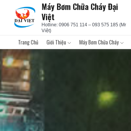
Máy Bơm Chữa Cháy Đại
Skip
to
Việt
content
Hotline: 0906 751 114 – 093 575 185 (Mr
Việt)
Trang Chủ
Giới Thiệu
Máy Bơm Chữa Cháy