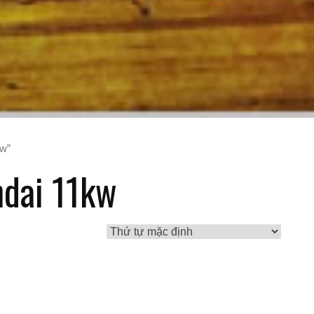
w”
dai 11kw