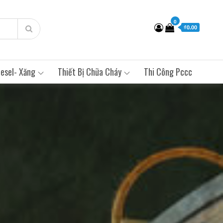
0
₫0.00
esel- Xăng
Thiết Bị Chữa Cháy
Thi Công Pccc