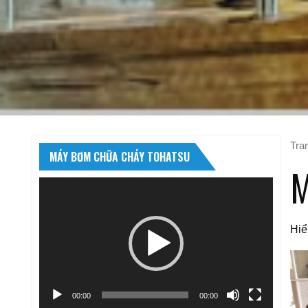
Tra
MÁY BƠM CHỮA CHÁY TOHATSU
M
Trình
chơi
Video
Hiể
00:00
00:00