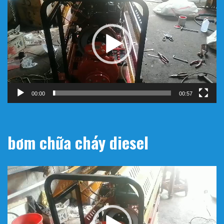
chơi
Video
00:00
00:57
bơm chữa cháy diesel
Trình
chơi
Video