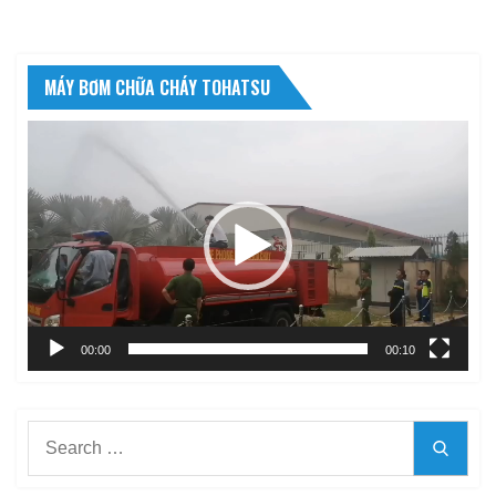
MÁY BƠM CHỮA CHÁY TOHATSU
Trình
chơi
Video
00:00
00:10
Search
Searc
for: