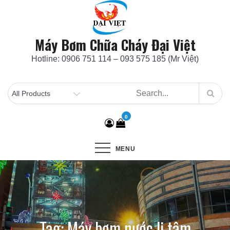
Skip
to
content
Máy Bơm Chữa Cháy Đại Việt
Hotline: 0906 751 114 – 093 575 185 (Mr Việt)
0
MENU
Tag:
Máy bơm nước li tâm