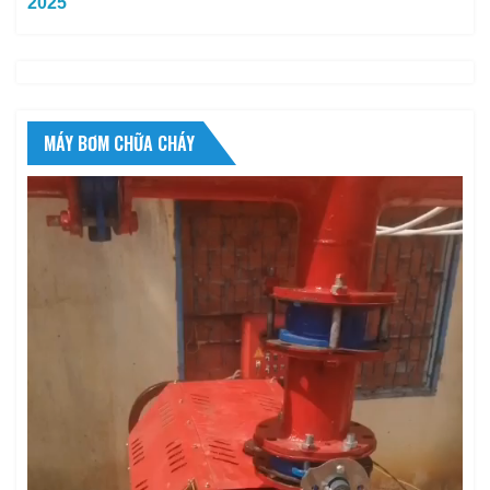
2025
MÁY BƠM CHỮA CHÁY
Trình
chơi
Video