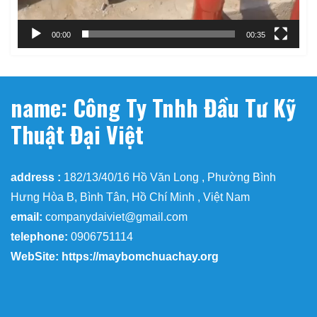
00:00
00:35
name: Công Ty Tnhh Đầu Tư Kỹ
Thuật Đại Việt
address :
182/13/40/16 Hồ Văn Long , Phường Bình
Hưng Hòa B, Bình Tân, Hồ Chí Minh , Việt Nam
email:
companydaiviet@gmail.com
telephone:
0906751114
WebSite: https://maybomchuachay.org