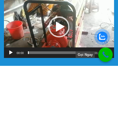
chơi
Video
00:00
01:11
Gọi Ngay
Hướng Dẫn
Chính Sách Bảo Hành
Giới Thiệu Về Công Ty Tnhh Đầu Tư Kỹ Thuật Đại Việt
Hình Thức Thanh Toán