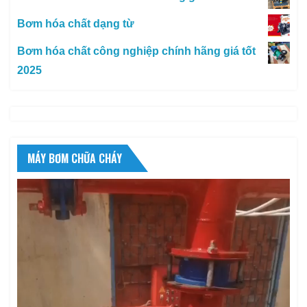
Bơm hóa chất dạng từ
Bơm hóa chất công nghiệp chính hãng giá tốt
2025
MÁY BƠM CHỮA CHÁY
Trình
chơi
Video