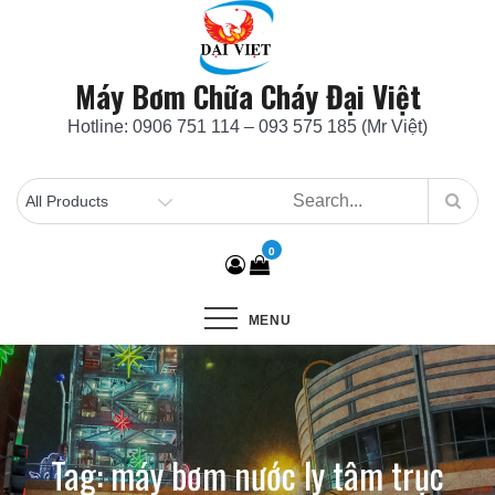
Skip
to
content
Máy Bơm Chữa Cháy Đại Việt
Hotline: 0906 751 114 – 093 575 185 (Mr Việt)
0
MENU
Tag:
máy bơm nước ly tâm trục