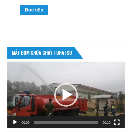
Đọc tiếp
MÁY BƠM CHỮA CHÁY TOHATSU
Trình
chơi
Video
00:00
00:10