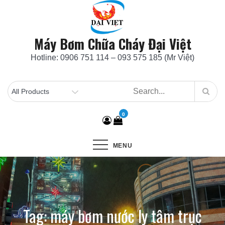
Skip
to
content
Máy Bơm Chữa Cháy Đại Việt
Hotline: 0906 751 114 – 093 575 185 (Mr Việt)
0
MENU
Tag:
máy bơm nước ly tâm trục