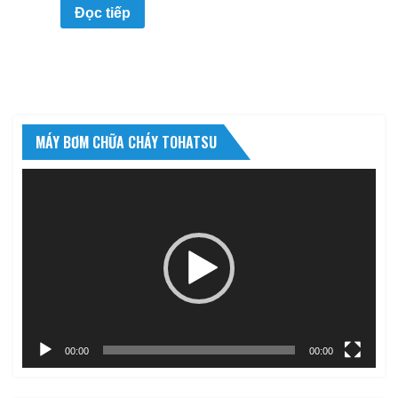
Đọc tiếp
MÁY BƠM CHỮA CHÁY TOHATSU
Trình
chơi
Video
00:00
00:00