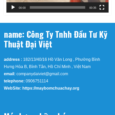
00:00
00:35
name: Công Ty Tnhh Đầu Tư Kỹ
Thuật Đại Việt
address :
182/13/40/16 Hồ Văn Long , Phường Bình
Hưng Hòa B, Bình Tân, Hồ Chí Minh , Việt Nam
email:
companydaiviet@gmail.com
telephone:
0906751114
WebSite: https://maybomchuachay.org