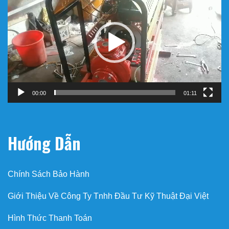
chơi
Video
00:00
01:11
Hướng Dẫn
Chính Sách Bảo Hành
Giới Thiệu Về Công Ty Tnhh Đầu Tư Kỹ Thuật Đại Việt
Hình Thức Thanh Toán