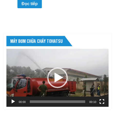
Đọc tiếp
MÁY BƠM CHỮA CHÁY TOHATSU
Trình
chơi
Video
00:00
00:10