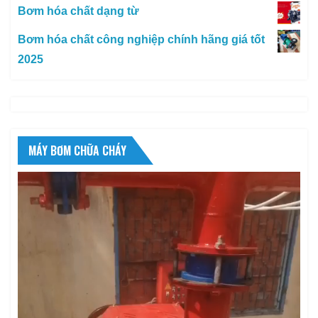
Bơm hóa chất dạng từ
Bơm hóa chất công nghiệp chính hãng giá tốt
2025
MÁY BƠM CHỮA CHÁY
Trình
chơi
Video