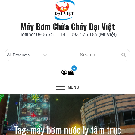
Skip
to
content
Máy Bơm Chữa Cháy Đại Việt
Hotline: 0906 751 114 – 093 575 185 (Mr Việt)
0
MENU
Tag:
máy bơm nước ly tâm trục