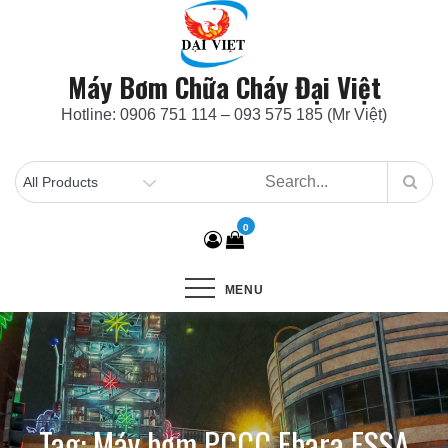
Skip
to
content
Máy Bơm Chữa Cháy Đại Việt
Hotline: 0906 751 114 – 093 575 185 (Mr Việt)
0
MENU
Tag:
Máy bơm PCCC Ebara FSSA