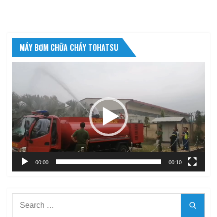
MÁY BƠM CHỮA CHÁY TOHATSU
Trình
chơi
Video
00:00
00:10
Search
Searc
for: