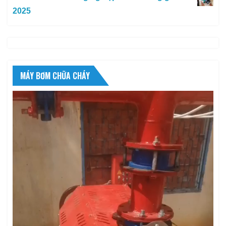
2025
MÁY BƠM CHỮA CHÁY
Trình
chơi
Video