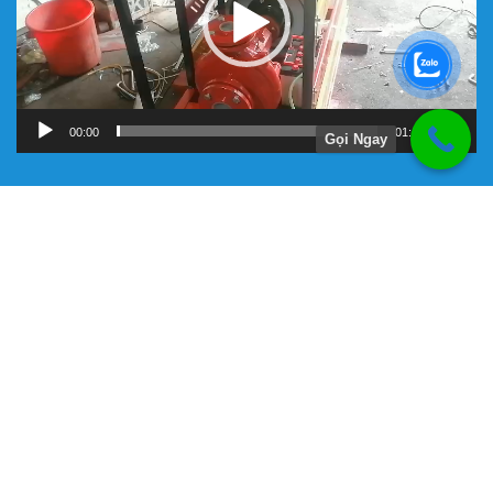
00:00
01:11
Gọi Ngay
Hướng Dẫn
Chính Sách Bảo Hành
Giới Thiệu Về Công Ty Tnhh Đầu Tư Kỹ Thuật Đại Việt
Hình Thức Thanh Toán
Hướng Dẫn Mua Hàng