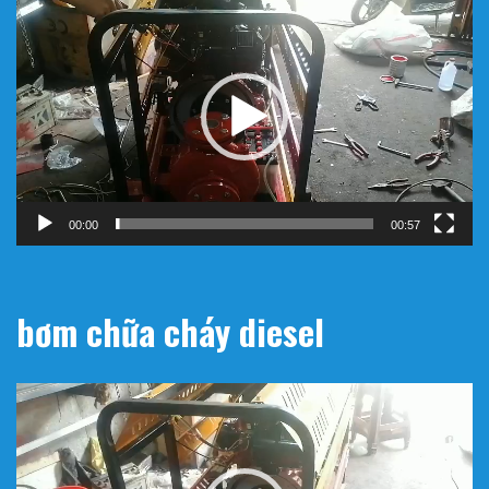
Trình
chơi
Video
00:00
00:57
bơm chữa cháy diesel
Trình
chơi
Video