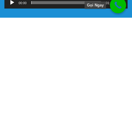
00:00
01:11
Gọi Ngay
Hướng Dẫn
Chính Sách Bảo Hành
Giới Thiệu Về Công Ty Tnhh Đầu Tư Kỹ Thuật Đại Việt
Hình Thức Thanh Toán
Hướng Dẫn Mua Hàng
Liên Hệ Đặt Hàng
Máy bơm chữa cháy chính hãng
Phương Thức Vận Chuyển