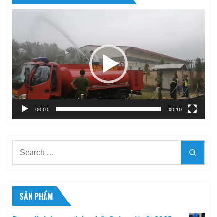
Trình
chơi
Video
00:00
00:10
Search
Searc
for:
SẢN PHẨM