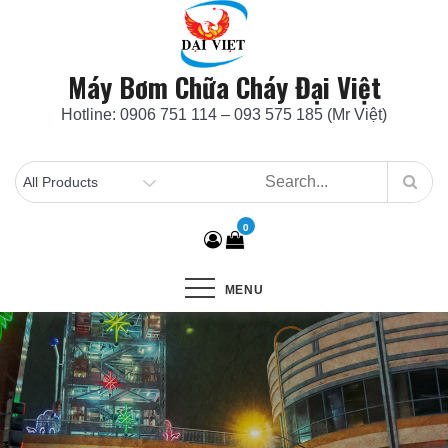
Skip
to
content
Máy Bơm Chữa Cháy Đại Việt
Hotline: 0906 751 114 – 093 575 185 (Mr Việt)
0
MENU