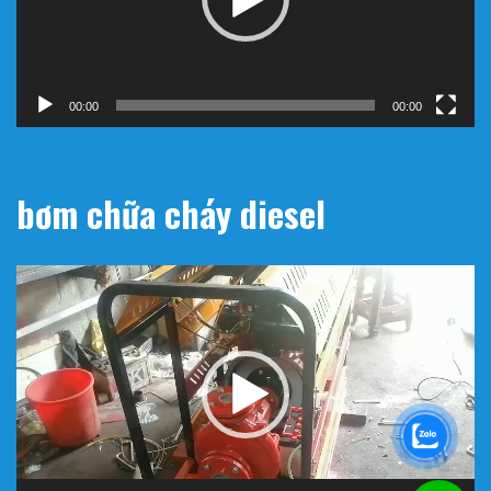
00:00
00:00
bơm chữa cháy diesel
Trình
chơi
Video