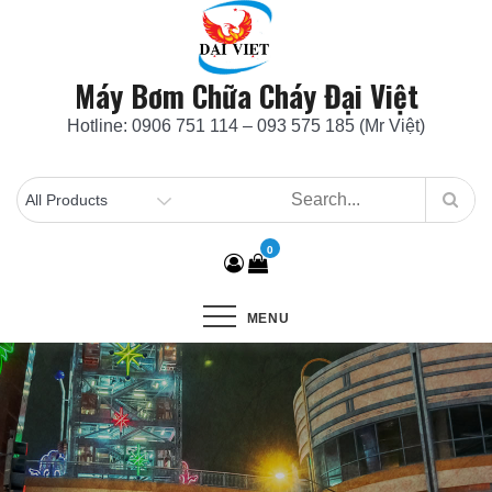
Skip
to
content
Máy Bơm Chữa Cháy Đại Việt
Hotline: 0906 751 114 – 093 575 185 (Mr Việt)
0
MENU