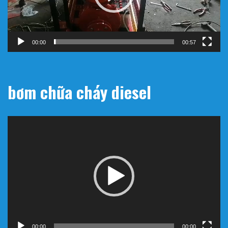
00:00
00:57
bơm chữa cháy diesel
Trình
chơi
Video
00:00
00:00