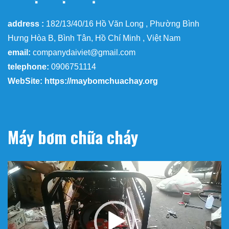
address :
182/13/40/16 Hồ Văn Long , Phường Bình
Hưng Hòa B, Bình Tân, Hồ Chí Minh , Việt Nam
email:
companydaiviet@gmail.com
telephone:
0906751114
WebSite: https://maybomchuachay.org
Máy bơm chữa cháy
Trình
chơi
Video