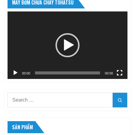
MÁY BƠM CHỮA CHÁY TOHATSU
Trình
chơi
Video
00:00
00:00
Search
Searc
for:
SẢN PHẨM