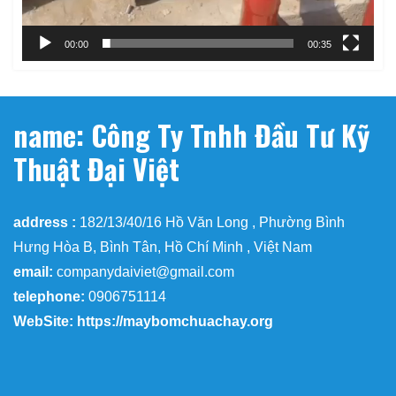
00:00
00:35
name: Công Ty Tnhh Đầu Tư Kỹ
Thuật Đại Việt
address :
182/13/40/16 Hồ Văn Long , Phường Bình
Hưng Hòa B, Bình Tân, Hồ Chí Minh , Việt Nam
email:
companydaiviet@gmail.com
telephone:
0906751114
WebSite: https://maybomchuachay.org