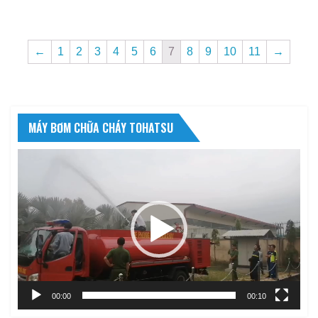
←
1
2
3
4
5
6
7
8
9
10
11
→
MÁY BƠM CHỮA CHÁY TOHATSU
Trình
chơi
Video
00:00
00:10