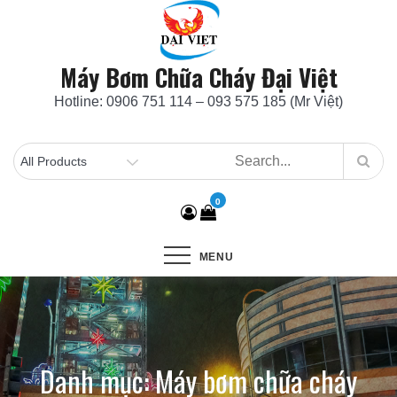
Skip
to
content
Máy Bơm Chữa Cháy Đại Việt
Hotline: 0906 751 114 – 093 575 185 (Mr Việt)
0
MENU
Danh mục:
Máy bơm chữa cháy