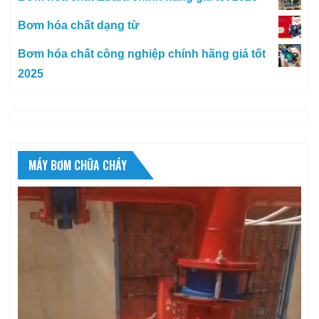
Bơm hóa chất dạng từ
Bơm hóa chất công nghiệp chính hãng giá tốt
2025
MÁY BƠM CHỮA CHÁY
Trình
chơi
Video