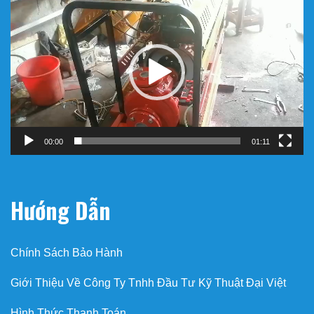
chơi
Video
00:00
01:11
Hướng Dẫn
Chính Sách Bảo Hành
Giới Thiệu Về Công Ty Tnhh Đầu Tư Kỹ Thuật Đại Việt
Hình Thức Thanh Toán