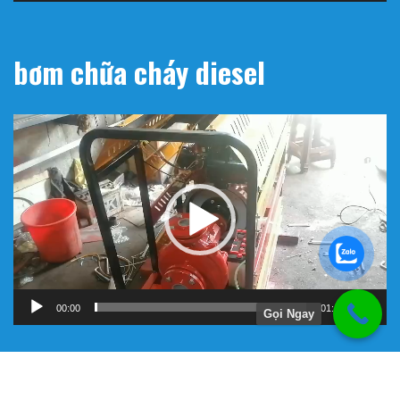
bơm chữa cháy diesel
Trình
chơi
Video
00:00
01:11
Gọi Ngay
Hướng Dẫn