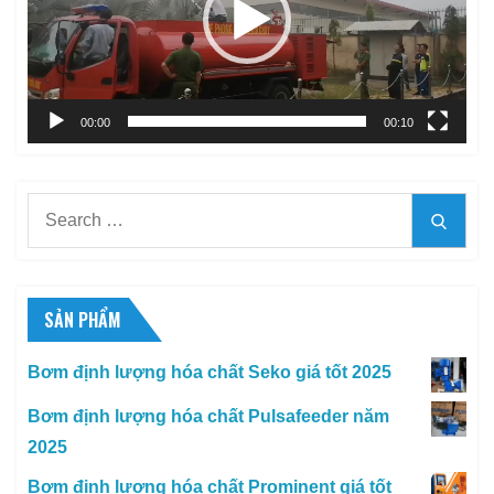
00:00
00:10
Search
Searc
for:
SẢN PHẨM
Bơm định lượng hóa chất Seko giá tốt 2025
Bơm định lượng hóa chất Pulsafeeder năm
2025
Bơm định lượng hóa chất Prominent giá tốt