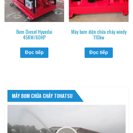
Bơm Diesel Hyundai
Máy bơm điện chữa cháy windy
45KW/60HP
110kw
Đọc tiếp
Đọc tiếp
MÁY BƠM CHỮA CHÁY TOHATSU
Trình
chơi
Video