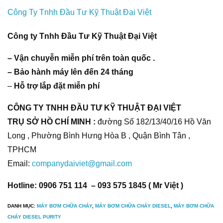
Công Ty Tnhh Đầu Tư Kỹ Thuật Đại Việt
Công ty Tnhh Đầu Tư Kỹ Thuật Đại Việt
– Vận chuyễn miễn phí trên toàn quốc .
– Bảo hành máy lên đến 24 tháng
–
Hỗ trợ lắp đặt miễn phí
CÔNG TY TNHH ĐẦU TƯ KỸ THUẬT ĐẠI VIỆT
TRỤ SỞ HỒ CHÍ MINH :
đường Số 182/13/40/16 Hồ Văn
Long , Phường Bình Hưng Hòa B , Quận Bình Tân ,
TPHCM
Email:
companydaiviet@gmail.com
Hotline: 0906 751 114 – 093 575 1845 ( Mr Việt )
DANH MỤC:
MÁY BƠM CHỮA CHÁY
,
MÁY BƠM CHỮA CHÁY DIESEL
,
MÁY BƠM CHỮA
CHÁY DIESEL PURITY