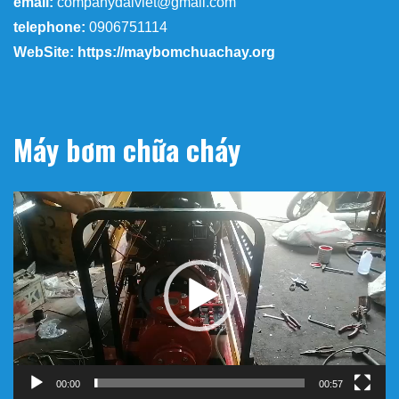
email:
companydaiviet@gmail.com
telephone:
0906751114
WebSite: https://maybomchuachay.org
Máy bơm chữa cháy
Trình
chơi
Video
00:00
00:57