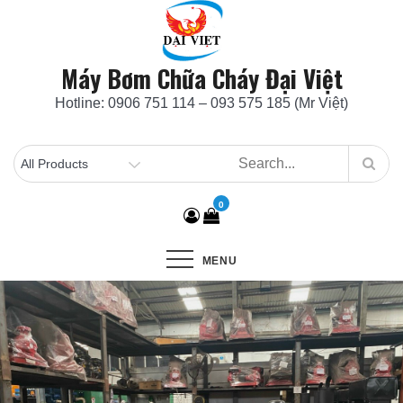
Skip
to
content
Máy Bơm Chữa Cháy Đại Việt
Hotline: 0906 751 114 – 093 575 185 (Mr Việt)
0
MENU