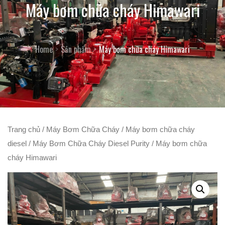
Máy bơm chữa cháy Himawari
Home
Sản phẩm
Máy bơm chữa cháy Himawari
Trang chủ
/
Máy Bơm Chữa Cháy
/
Máy bơm chữa cháy
diesel
/
Máy Bơm Chữa Cháy Diesel Purity
/ Máy bơm chữa
cháy Himawari