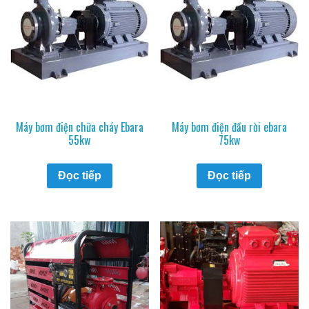
Máy bơm điện chữa cháy Ebara
Máy bơm điện đầu rời ebara
55kw
75kw
Đọc tiếp
Đọc tiếp