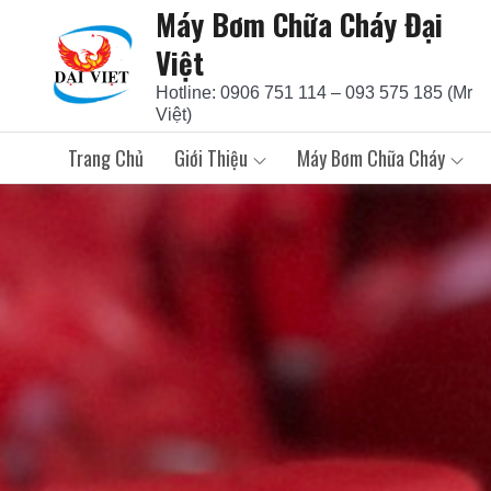
Máy Bơm Chữa Cháy Đại
Skip
to
Việt
content
Hotline: 0906 751 114 – 093 575 185 (Mr
Việt)
Trang Chủ
Giới Thiệu
Máy Bơm Chữa Cháy