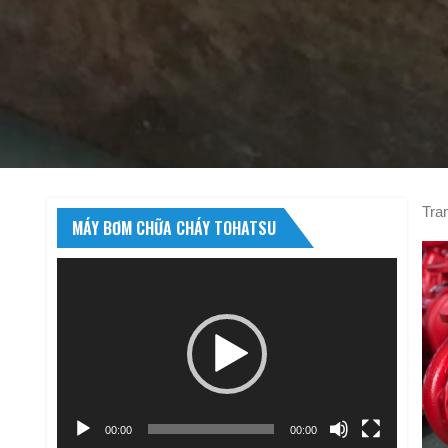
Tra
MÁY BƠM CHỮA CHÁY TOHATSU
Trình
chơi
Video
00:00
00:00