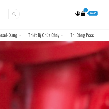
0
₫0.00
esel- Xăng
Thiết Bị Chữa Cháy
Thi Công Pccc