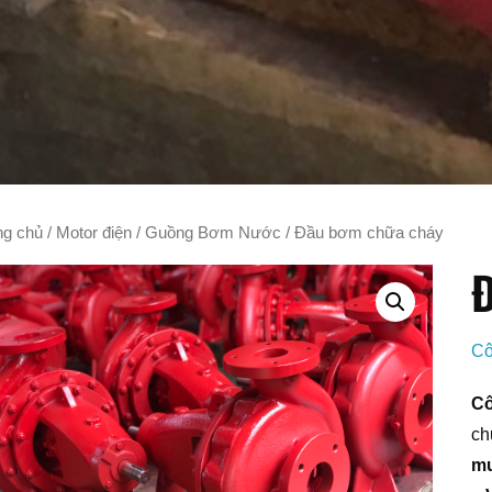
ng chủ
/
Motor điện
/
Guồng Bơm Nước
/ Đầu bơm chữa cháy
Đ
Cô
Cô
ch
mu