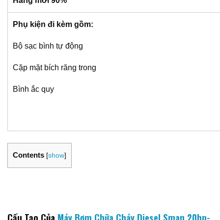
Hàng mới 90%
Phụ kiện đi kèm gồm:
Bộ sạc bình tự động
Cặp mặt bích răng trong
Bình ắc quy
Contents
[
show
]
Cấu Tạo Của
Máy Bơm Chữa Cháy Diesel Sman 20hp-