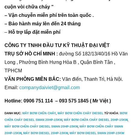
cuộn vòi chữa cháy “
– Vận chuyễn miễn phí trên toàn quốc .
– Bảo hành máy lên đến 24 tháng
–
Hỗ trợ lắp đặt miễn phí
CÔNG TY TNHH ĐẦU TƯ KỸ THUẬT ĐẠI VIỆT
TRỤ SỞ HỒ CHÍ MINH :
đường Số 182/13/40/16 Hồ Văn
Long , Phường Bình Hưng Hòa B , Quận Bình Tân ,
TPHCM
VĂN PHÒNG MIỀN BẮC:
Văn điển, Thanh Trì, Hà Nội.
Email:
companydaiviet@gmail.com
Hotline: 0906 751 114 – 093 575 1845 ( Mr Việt )
DANH MỤC:
MÁY BƠM CHỮA CHÁY
,
MÁY BƠM CHỮA CHÁY DIESEL
TỪ KHÓA:
BƠM
CHỮA CHÁY DIESEL SMAN 20HP-15KW
,
MÁY BƠM CHỮA CHÁY DIESEL 20HP-15KW
,
MÁY BƠM CHỮA CHÁY DIESEL SMAN 20HP-15KW
,
MÁY BƠM CHỮA CHÁY SMAN
20HP-15KW
,
MÁY BƠM DIESEL 20HP-15KW
,
MÁY BƠM DIESEL SMAN 20HP-15KW