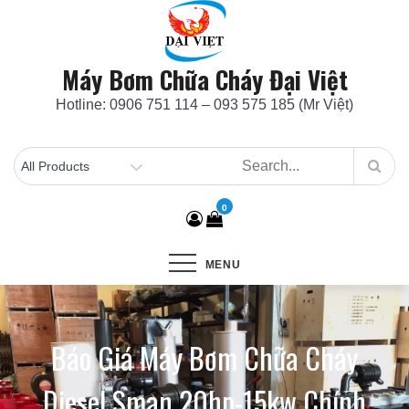
Skip
to
content
Máy Bơm Chữa Cháy Đại Việt
Hotline: 0906 751 114 – 093 575 185 (Mr Việt)
0
MENU
Báo Giá Máy Bơm Chữa Cháy
Diesel Sman 20hp-15kw Chính