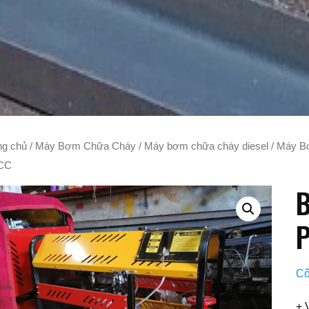
ng chủ
/
Máy Bơm Chữa Cháy
/
Máy bơm chữa cháy diesel
/
Máy Bơ
CC
B
Cô
+ 