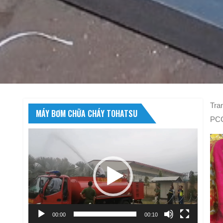
Tra
MÁY BƠM CHỮA CHÁY TOHATSU
PC
Trình
chơi
Video
00:00
00:10