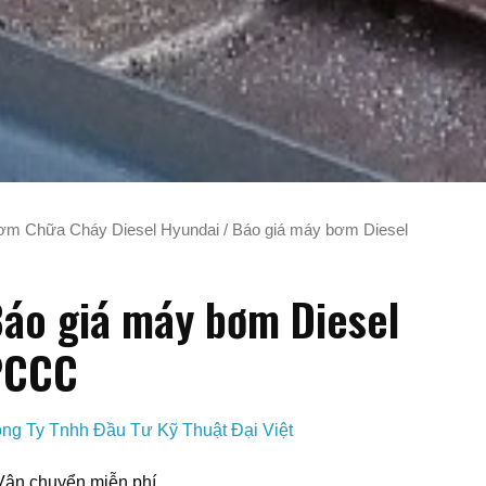
m Chữa Cháy Diesel Hyundai
/ Báo giá máy bơm Diesel
áo giá máy bơm Diesel
PCCC
ng Ty Tnhh Đầu Tư Kỹ Thuật Đại Việt
Vận chuyển miễn phí