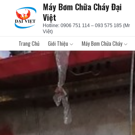
Máy Bơm Chữa Cháy Đại
Skip
to
Việt
content
Hotline: 0906 751 114 – 093 575 185 (Mr
Việt)
Trang Chủ
Giới Thiệu
Máy Bơm Chữa Cháy