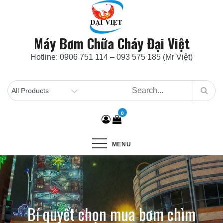
Skip
to
content
Máy Bơm Chữa Cháy Đại Việt
Hotline: 0906 751 114 – 093 575 185 (Mr Việt)
0
MENU
Bí quyết chọn mua bơm chìm