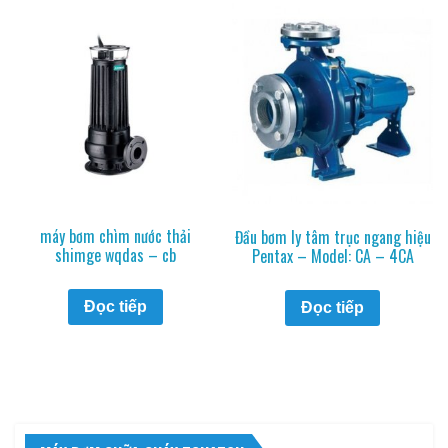
máy bơm chìm nước thải
Đầu bơm ly tâm trục ngang hiệu
shimge wqdas – cb
Pentax – Model: CA – 4CA
Đọc tiếp
Đọc tiếp