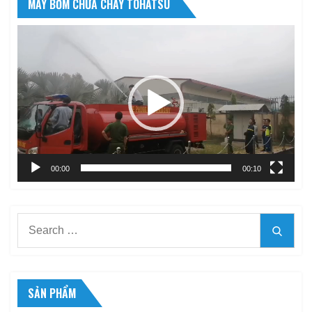
MÁY BƠM CHỮA CHÁY TOHATSU
Trình
chơi
Video
00:00
00:10
Search
Searc
for:
SẢN PHẨM