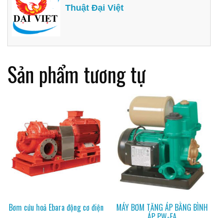
Thuật Đại Việt
Sản phẩm tương tự
Bơm cứu hoả Ebara động cơ điện
MÁY BƠM TĂNG ÁP BẰNG BÌNH
ÁP PW-EA