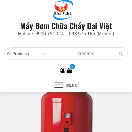
Skip
to
content
Máy Bơm Chữa Cháy Đại Việt
Hotline: 0906 751 114 – 093 575 185 (Mr Việt)
0
MENU