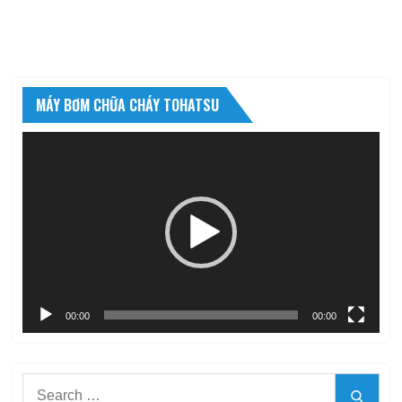
MÁY BƠM CHỮA CHÁY TOHATSU
Trình
chơi
Video
00:00
00:10
Search
Searc