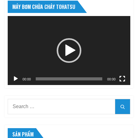
MÁY BƠM CHỮA CHÁY TOHATSU
Trình
chơi
Video
00:00
00:00
Search
Searc
for:
SẢN PHẨM