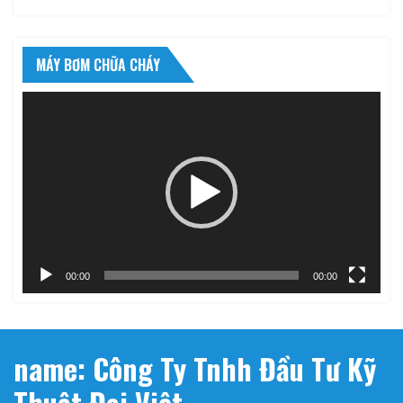
MÁY BƠM CHỮA CHÁY
Trình
chơi
Video
00:00
00:00
name: Công Ty Tnhh Đầu Tư Kỹ
Thuật Đại Việt