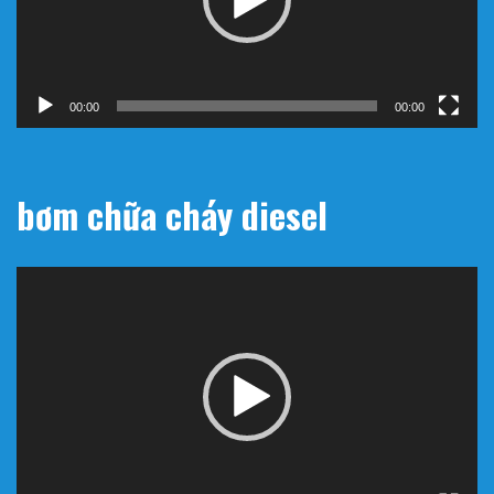
00:00
00:00
bơm chữa cháy diesel
Trình
chơi
Video