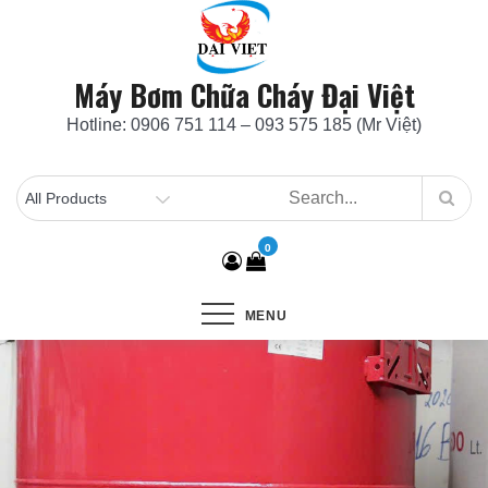
Skip
to
content
Máy Bơm Chữa Cháy Đại Việt
Hotline: 0906 751 114 – 093 575 185 (Mr Việt)
0
MENU