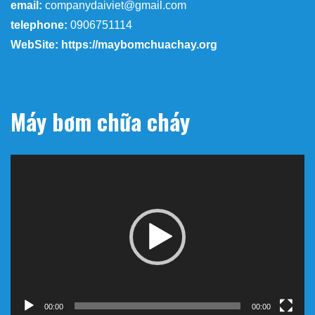
email:
companydaiviet@gmail.com
telephone:
0906751114
WebSite: https://maybomchuachay.org
Máy bơm chữa cháy
Trình
chơi
Video
00:00
00:00