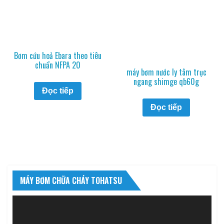
Bơm cứu hoả Ebara theo tiêu
chuẩn NFPA 20
máy bơm nước ly tâm trục
ngang shimge qb60g
Đọc tiếp
Đọc tiếp
MÁY BƠM CHỮA CHÁY TOHATSU
Trình
chơi