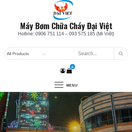
Skip
to
content
Máy Bơm Chữa Cháy Đại Việt
Hotline: 0906 751 114 – 093 575 185 (Mr Việt)
0
MENU