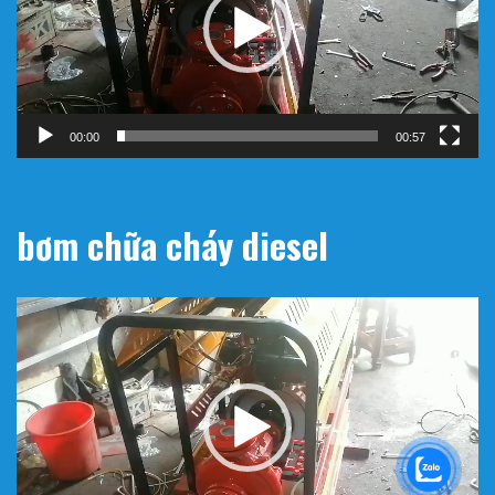
00:00
00:57
bơm chữa cháy diesel
Trình
chơi
Video