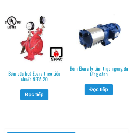
Bơm Ebara ly tâm trục ngang đa
Bơm cứu hoả Ebara theo tiêu
tầng cánh
chuẩn NFPA 20
Đọc tiếp
Đọc tiếp