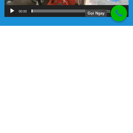
00:00
01:11
Gọi Ngay
Hướng Dẫn
Chính Sách Bảo Hành
Giới Thiệu Về Công Ty Tnhh Đầu Tư Kỹ Thuật Đại Việt
Hình Thức Thanh Toán
Hướng Dẫn Mua Hàng
Liên Hệ Đặt Hàng
Máy bơm chữa cháy chính hãng