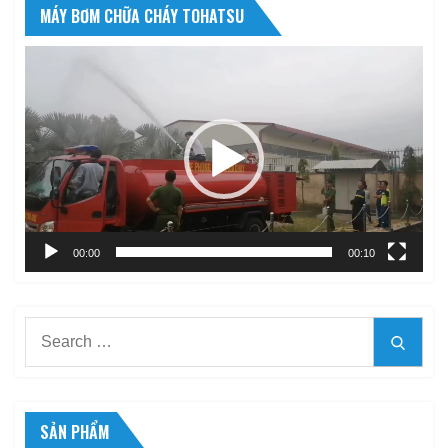
MÁY BƠM CHỮA CHÁY TOHATSU
Trình
chơi
Video
00:00
00:10
Search
Searc
for:
SẢN PHẨM