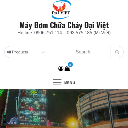
Skip
to
content
Máy Bơm Chữa Cháy Đại Việt
Hotline: 0906 751 114 – 093 575 185 (Mr Việt)
0
MENU