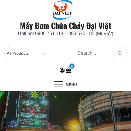
Skip
to
content
Máy Bơm Chữa Cháy Đại Việt
Hotline: 0906 751 114 – 093 575 185 (Mr Việt)
0
MENU