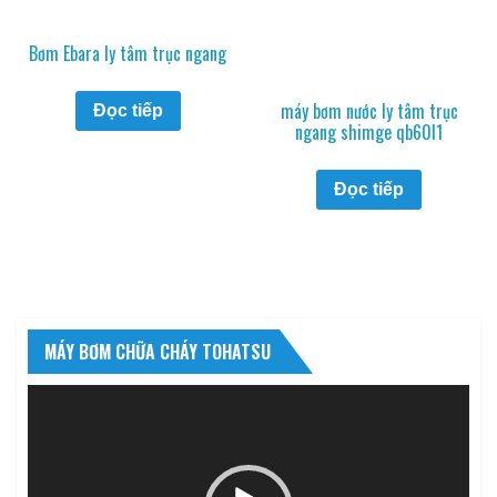
Bơm Ebara ly tâm trục ngang
máy bơm nước ly tâm trục
Đọc tiếp
ngang shimge qb60l1
Đọc tiếp
MÁY BƠM CHỮA CHÁY TOHATSU
Trình
chơi
Video