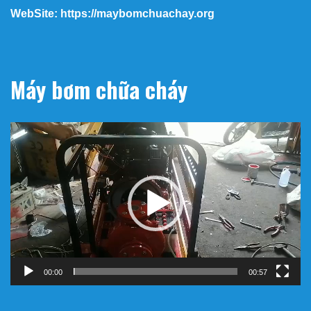
WebSite: https://maybomchuachay.org
Máy bơm chữa cháy
Trình
chơi
Video
00:00
00:57