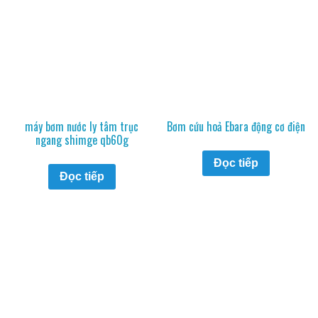
máy bơm nước ly tâm trục
Bơm cứu hoả Ebara động cơ điện
ngang shimge qb60g
Đọc tiếp
Đọc tiếp