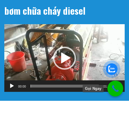
bơm chữa cháy diesel
Trình
chơi
Video
00:00
01:11
Gọi Ngay
Hướng Dẫn