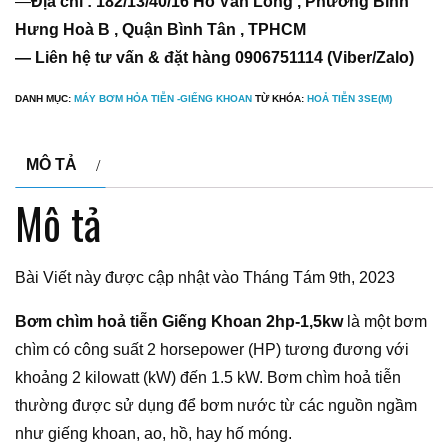
—
Địa chỉ : 182/13/40/16 Hồ Văn Long , Phường Bình
Hưng Hoà B , Quận Bình Tân , TPHCM
— Liên hệ tư vấn & đặt hàng 0906751114 (Viber/Zalo)
DANH MỤC:
MÁY BƠM HỎA TIỄN -GIẾNG KHOAN
TỪ KHÓA:
HOẢ TIỄN 3SE(M)
MÔ TẢ
Mô tả
Bài Viết này được cập nhật vào Tháng Tám 9th, 2023
Bơm chìm hoả tiễn Giếng Khoan 2hp-1,5kw
là một bơm
chìm có công suất 2 horsepower (HP) tương đương với
khoảng 2 kilowatt (kW) đến 1.5 kW. Bơm chìm hoả tiễn
thường được sử dụng để bơm nước từ các nguồn ngầm
như giếng khoan, ao, hồ, hay hố móng.