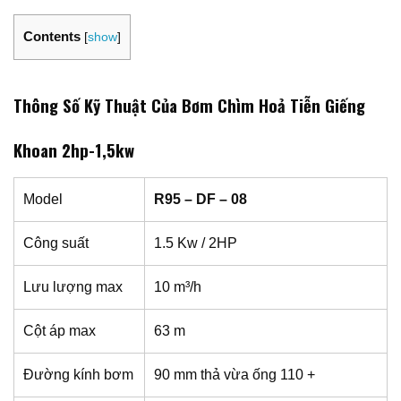
Contents
[
show
]
Thông Số Kỹ Thuật Của Bơm Chìm Hoả Tiễn Giếng
Khoan 2hp-1,5kw
Model
R95 – DF – 08
Công suất
1.5 Kw / 2HP
Lưu lượng max
10 m³/h
Cột áp max
63 m
Đường kính bơm
90 mm thả vừa ống 110 +