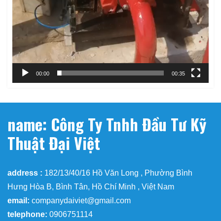
00:00
00:35
name: Công Ty Tnhh Đầu Tư Kỹ
Thuật Đại Việt
address :
182/13/40/16 Hồ Văn Long , Phường Bình
Hưng Hòa B, Bình Tân, Hồ Chí Minh , Việt Nam
email:
companydaiviet@gmail.com
telephone:
0906751114