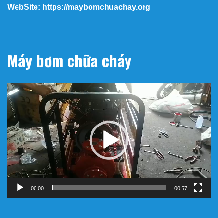
WebSite: https://maybomchuachay.org
Máy bơm chữa cháy
Trình
chơi
Video
00:00
00:57