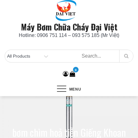
Skip
to
content
Máy Bơm Chữa Cháy Đại Việt
Hotline: 0906 751 114 – 093 575 185 (Mr Việt)
0
MENU
bơm chìm hoả tiễn Giếng Khoan