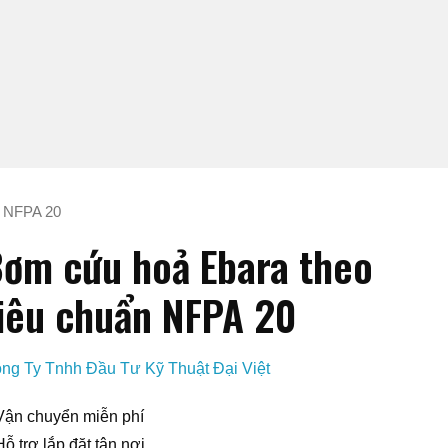
n NFPA 20
ơm cứu hoả Ebara theo
iêu chuẩn NFPA 20
ng Ty Tnhh Đầu Tư Kỹ Thuật Đại Việt
Vận chuyển miễn phí
Hỗ trợ lắp đặt tận nơi