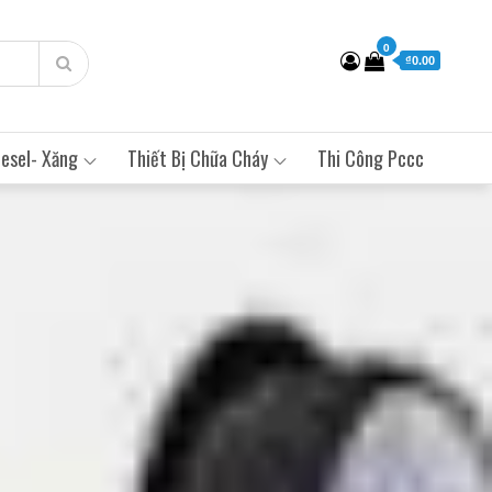
0
₫0.00
esel- Xăng
Thiết Bị Chữa Cháy
Thi Công Pccc