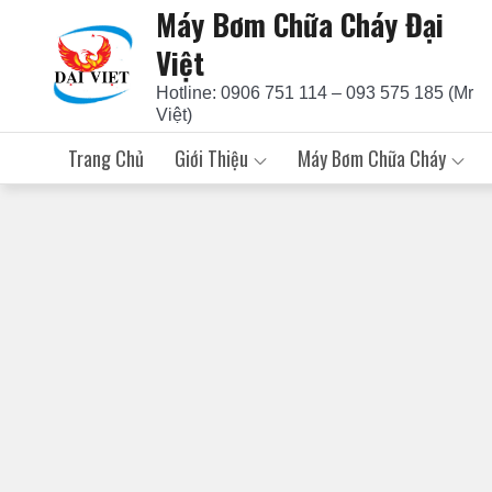
Máy Bơm Chữa Cháy Đại
Skip
to
Việt
content
Hotline: 0906 751 114 – 093 575 185 (Mr
Việt)
Trang Chủ
Giới Thiệu
Máy Bơm Chữa Cháy