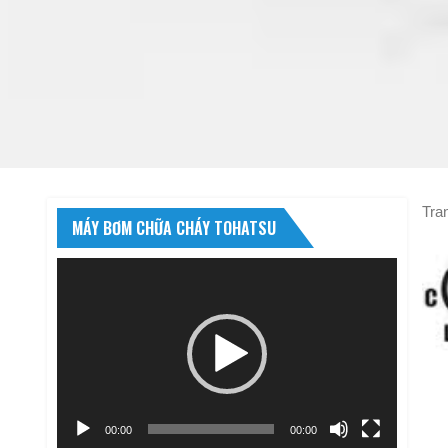
Tra
MÁY BƠM CHỮA CHÁY TOHATSU
Trình
chơi
Video
00:00
00:00