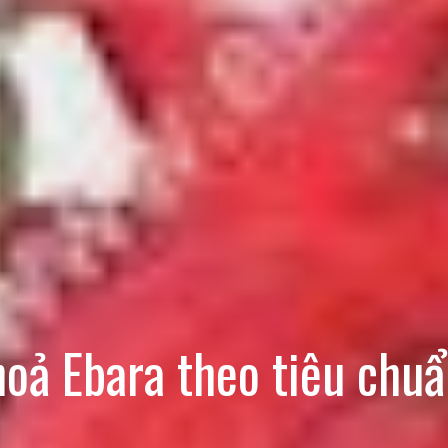
oả Ebara theo tiêu chu