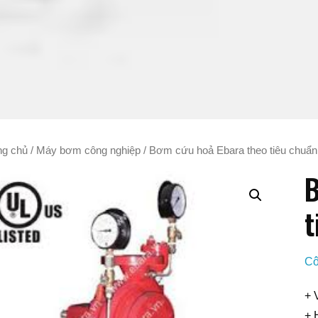
ng chủ
/
Máy bơm công nghiệp
/ Bơm cứu hoả Ebara theo tiêu chuẩ
B
t
Cô
+ 
+ 