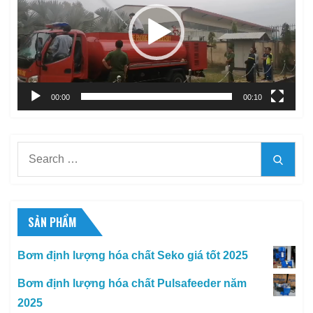
Video
00:00
00:10
Search
Searc
for:
SẢN PHẨM
Bơm định lượng hóa chất Seko giá tốt 2025
Bơm định lượng hóa chất Pulsafeeder năm
2025