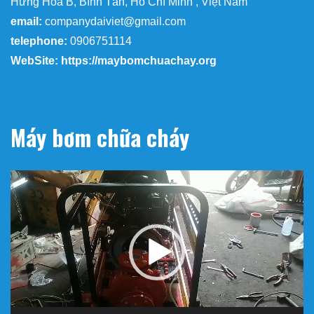
Hưng Hòa B, Bình Tân, Hồ Chí Minh , Việt Nam
email:
companydaiviet@gmail.com
telephone:
0906751114
WebSite: https://maybomchuachay.org
Máy bơm chữa cháy
Trình
chơi
Video