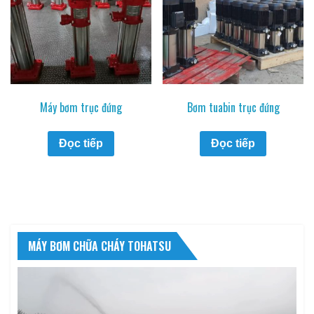
Máy bơm trục đứng
Bơm tuabin trục đứng
Đọc tiếp
Đọc tiếp
MÁY BƠM CHỮA CHÁY TOHATSU
Trình
chơi