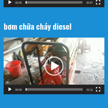
00:00
00:57
bơm chữa cháy diesel
Trình
chơi
Video
00:00
01:11