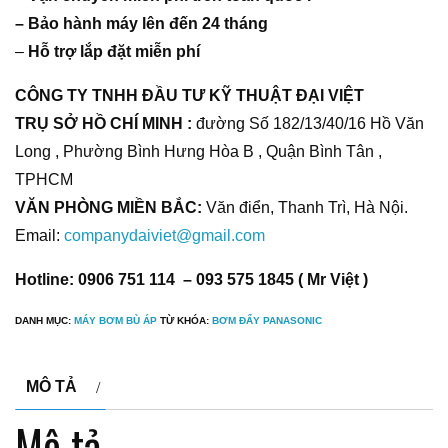
– Bảo hành máy lên đến 24 tháng
–
Hỗ trợ lắp đặt miễn phí
CÔNG TY TNHH ĐẦU TƯ KỸ THUẬT ĐẠI VIỆT
TRỤ SỞ HỒ CHÍ MINH :
đường Số 182/13/40/16 Hồ Văn
Long , Phường Bình Hưng Hòa B , Quận Bình Tân ,
TPHCM
VĂN PHÒNG MIỀN BẮC:
Văn điển, Thanh Trì, Hà Nội.
Email:
companydaiviet@gmail.com
Hotline: 0906 751 114 – 093 575 1845 ( Mr Việt )
DANH MỤC:
MÁY BƠM BÙ ÁP
TỪ KHÓA:
BƠM ĐẨY PANASONIC
MÔ TẢ
Mô tả