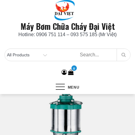
Skip
to
content
Máy Bơm Chữa Cháy Đại Việt
Hotline: 0906 751 114 – 093 575 185 (Mr Việt)
0
MENU