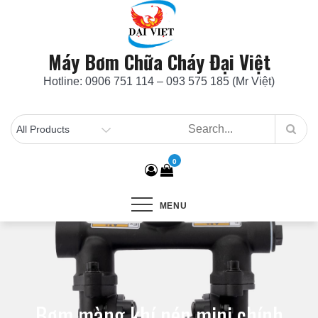
Skip
to
content
Máy Bơm Chữa Cháy Đại Việt
Hotline: 0906 751 114 – 093 575 185 (Mr Việt)
0
MENU
Bơm màng khí nén mini chính