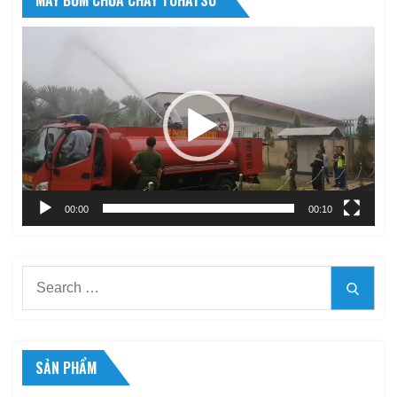
Trình
chơi
Video
00:00
00:10
Search
Searc
for:
SẢN PHẨM