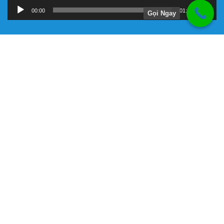
00:00
01:11
Gọi Ngay
Hướng Dẫn
Chính Sách Bảo Hành
Giới Thiệu Về Công Ty Tnhh Đầu Tư Kỹ Thuật Đại Việt
Hình Thức Thanh Toán
Hướng Dẫn Mua Hàng
Liên Hệ Đặt Hàng
Máy bơm chữa cháy chính hãng
Phương Thức Vận Chuyển