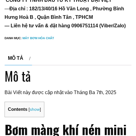
CÔNG TY TNHH ĐẦU TƯ KỸ THUẬT ĐẠI VIỆT
—
Địa chỉ : 182/13/40/16 Hồ Văn Long , Phường Bình
Hưng Hoà B , Quận Bình Tân , TPHCM
— Liên hệ tư vấn & đặt hàng 0906751114 (Viber/Zalo)
DANH MỤC:
MÁY BƠM HÓA CHẤT
MÔ TẢ
Mô tả
Bài Viết này được cập nhật vào Tháng Ba 7th, 2025
Contents
[
show
]
Bơm màng khí nén mini