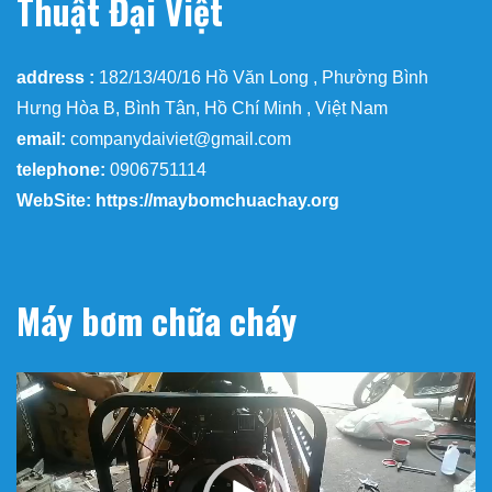
Thuật Đại Việt
address :
182/13/40/16 Hồ Văn Long , Phường Bình
Hưng Hòa B, Bình Tân, Hồ Chí Minh , Việt Nam
email:
companydaiviet@gmail.com
telephone:
0906751114
WebSite: https://maybomchuachay.org
Máy bơm chữa cháy
Trình
chơi
Video