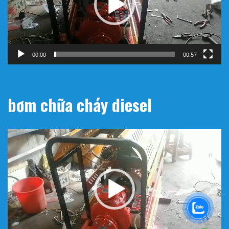
00:00
00:57
bơm chữa cháy diesel
Trình
chơi
Video