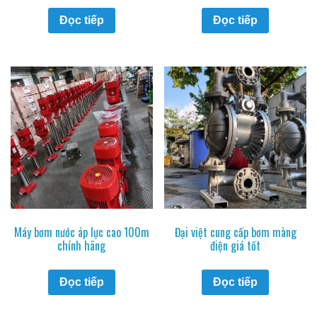
Đọc tiếp
Đọc tiếp
Máy bơm nước áp lực cao 100m
Đại việt cung cấp bơm màng
chính hãng
điện giá tốt
Đọc tiếp
Đọc tiếp