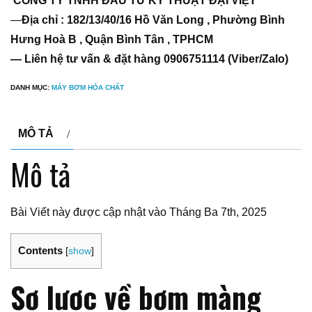
CÔNG TY TNHH ĐẦU TƯ KỸ THUẬT ĐẠI VIỆT
—
Địa chỉ : 182/13/40/16 Hồ Văn Long , Phường Bình
Hưng Hoà B , Quận Bình Tân , TPHCM
— Liên hệ tư vấn & đặt hàng 0906751114 (Viber/Zalo)
DANH MỤC:
MÁY BƠM HÓA CHẤT
MÔ TẢ
Mô tả
Bài Viết này được cập nhật vào Tháng Ba 7th, 2025
Contents
[
show
]
Sơ lược về bơm màng