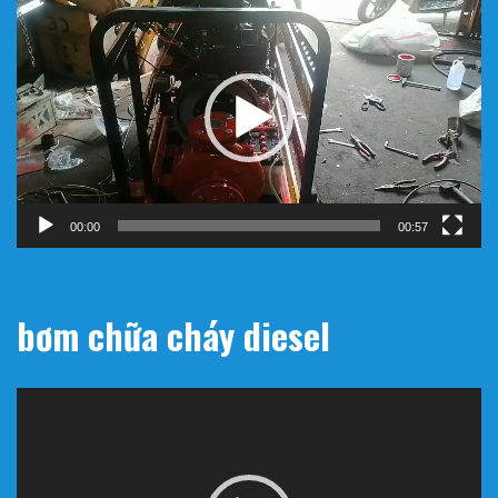
Trình
chơi
Video
00:00
00:57
bơm chữa cháy diesel
Trình
chơi
Video