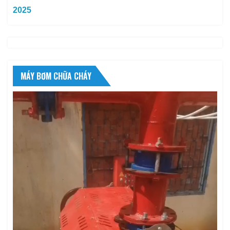
2025
MÁY BƠM CHỮA CHÁY
Trình
chơi
Video