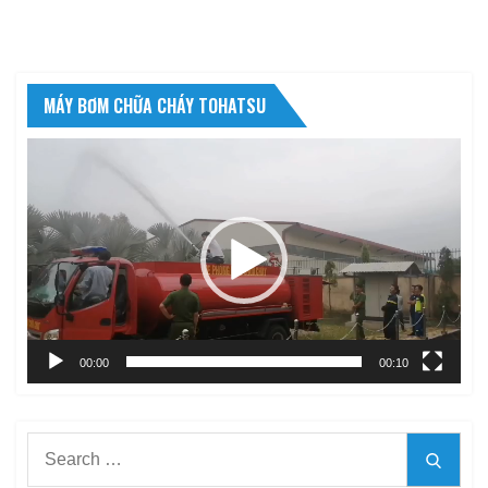
MÁY BƠM CHỮA CHÁY TOHATSU
Trình
chơi
Video
00:00
00:10
Search
Searc
for: