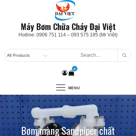
Skip
to
content
Máy Bơm Chữa Cháy Đại Việt
Hotline: 0906 751 114 – 093 575 185 (Mr Việt)
0
MENU
Bơm màng Sandpiper chất