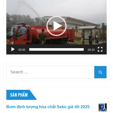
Trình
chơi
Video
00:00
00:10
Search
Searc
for:
SẢN PHẨM
Bơm định lượng hóa chất Seko giá tốt 2025