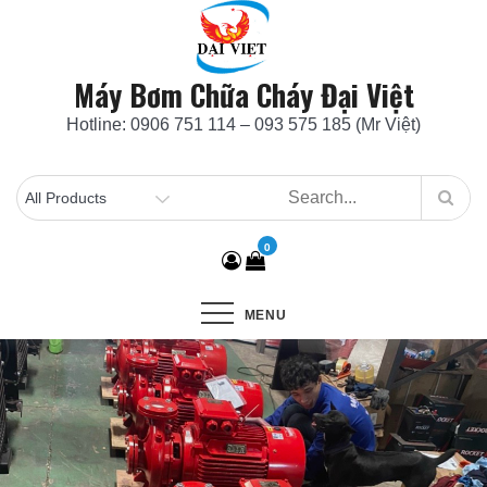
Skip
to
content
Máy Bơm Chữa Cháy Đại Việt
Hotline: 0906 751 114 – 093 575 185 (Mr Việt)
0
MENU