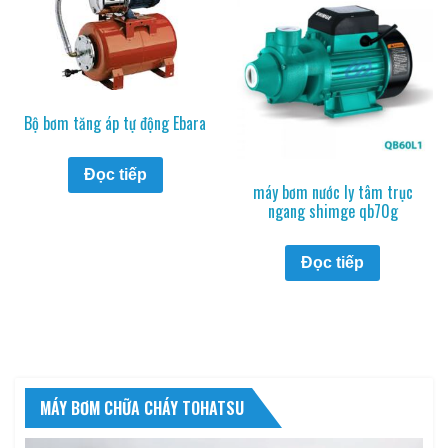
Bộ bơm tăng áp tự động Ebara
Đọc tiếp
máy bơm nước ly tâm trục
ngang shimge qb70g
Đọc tiếp
MÁY BƠM CHỮA CHÁY TOHATSU