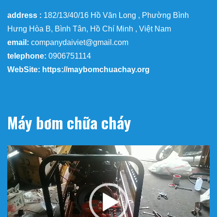
address :
182/13/40/16 Hồ Văn Long , Phường Bình
Hưng Hòa B, Bình Tân, Hồ Chí Minh , Việt Nam
email:
companydaiviet@gmail.com
telephone:
0906751114
WebSite: https://maybomchuachay.org
Máy bơm chữa cháy
Trình
chơi
Video