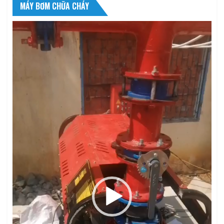
MÁY BƠM CHỮA CHÁY
Trình
chơi
Video