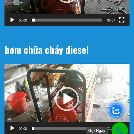
00:00
00:57
bơm chữa cháy diesel
Trình
chơi
Video
00:00
01:11
Gọi Ngay