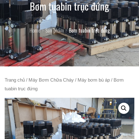
Bơm tuabin trục đứng
Home
Sản phẩm
Bơm tuabin trục đứng
Trang chủ
/
Máy Bơm Chữa Cháy
/
Máy bơm bù áp
/ Bơm
tuabin trục đứng