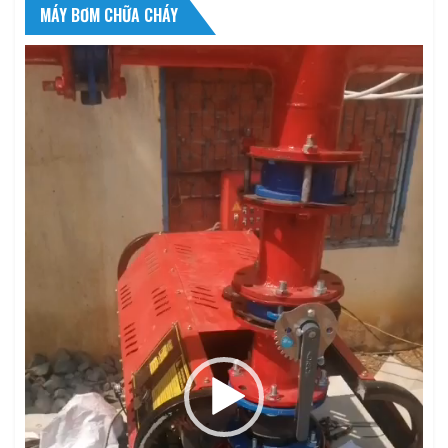
MÁY BƠM CHỮA CHÁY
Trình
chơi
Video