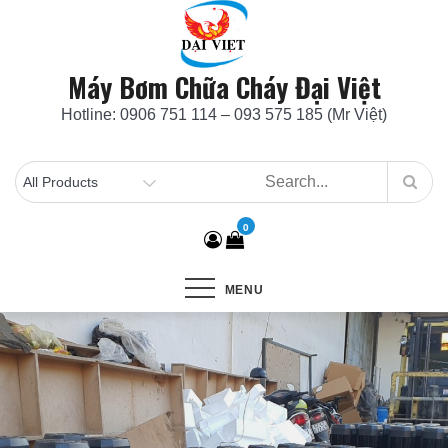
Skip
to
content
Máy Bơm Chữa Cháy Đại Việt
Hotline: 0906 751 114 – 093 575 185 (Mr Việt)
0
MENU