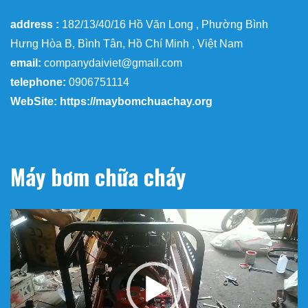
address :
182/13/40/16 Hồ Văn Long , Phường Bình
Hưng Hòa B, Bình Tân, Hồ Chí Minh , Việt Nam
email:
companydaiviet@gmail.com
telephone:
0906751114
WebSite: https://maybomchuachay.org
Máy bơm chữa cháy
Trình
chơi
Video