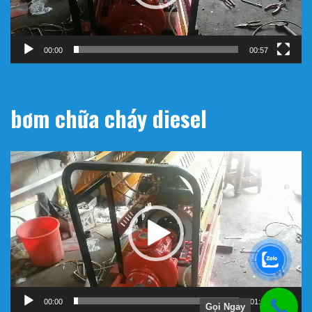
00:00
00:57
bơm chữa cháy diesel
Trình
chơi
Video
00:00
01:11
Gọi Ngay