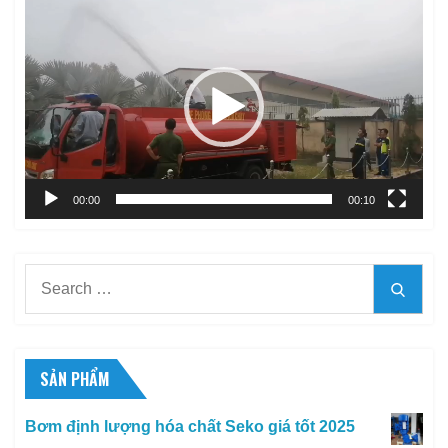
Trình
chơi
Video
00:00
00:10
Search
Searc
for:
SẢN PHẨM
Bơm định lượng hóa chất Seko giá tốt 2025