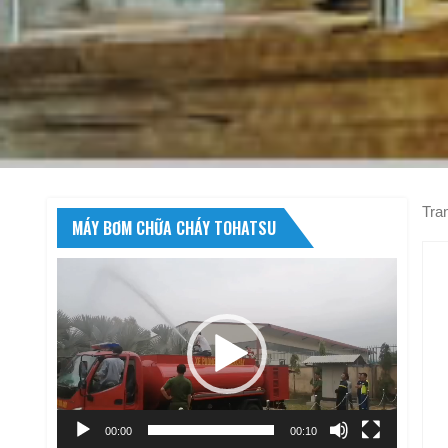
Tra
MÁY BƠM CHỮA CHÁY TOHATSU
Trình
chơi
Video
00:00
00:10