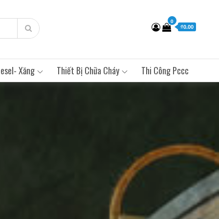
0
₫0.00
esel- Xăng
Thiết Bị Chữa Cháy
Thi Công Pccc