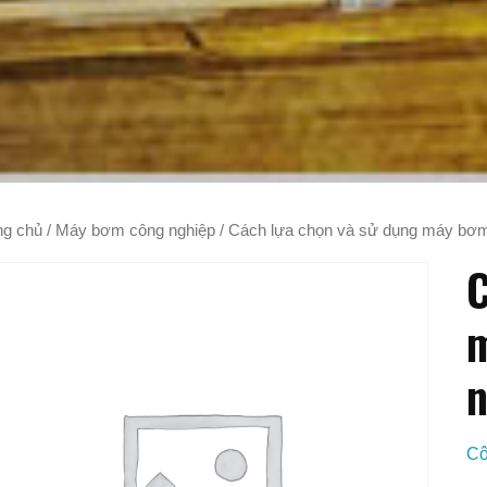
ng chủ
/
Máy bơm công nghiệp
/ Cách lựa chọn và sử dụng máy bơm 
C
m
n
Cô