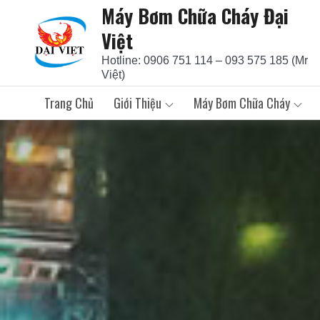
Máy Bơm Chữa Cháy Đại
Skip
to
Việt
content
Hotline: 0906 751 114 – 093 575 185 (Mr
Việt)
Trang Chủ
Giới Thiệu
Máy Bơm Chữa Cháy