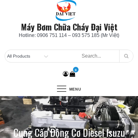
Skip
to
content
Máy Bơm Chữa Cháy Đại Việt
Hotline: 0906 751 114 – 093 575 185 (Mr Việt)
0
MENU
Cung Cấp Động Cơ Diesel Isuzu