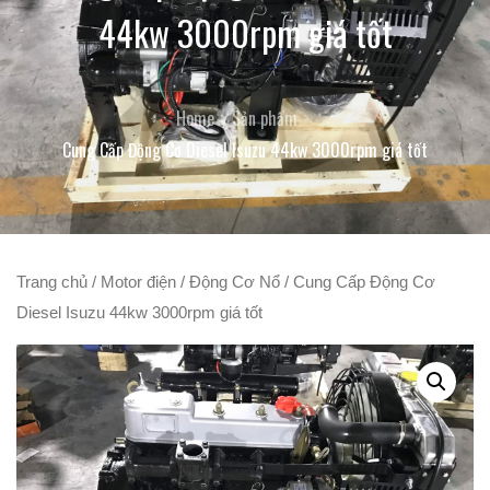
44kw 3000rpm giá tốt
Home
Sản phẩm
Cung Cấp Động Cơ Diesel Isuzu 44kw 3000rpm giá tốt
Trang chủ
/
Motor điện
/
Động Cơ Nổ
/ Cung Cấp Động Cơ
Diesel Isuzu 44kw 3000rpm giá tốt