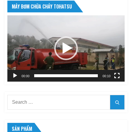
MÁY BƠM CHỮA CHÁY TOHATSU
Trình
chơi
Video
00:00
00:10
Search
Searc
for:
SẢN PHẨM