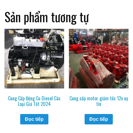
Sản phẩm tương tự
Cung Cấp Động Cơ Diesel Các
Cung cấp motor giảm tốc 12v uy
Loại Giá Tốt 2024
tín
Đọc tiếp
Đọc tiếp