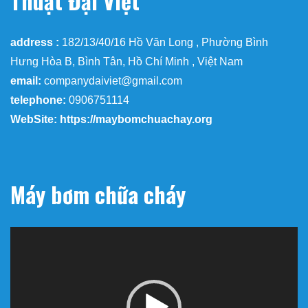
Thuật Đại Việt
address :
182/13/40/16 Hồ Văn Long , Phường Bình
Hưng Hòa B, Bình Tân, Hồ Chí Minh , Việt Nam
email:
companydaiviet@gmail.com
telephone:
0906751114
WebSite: https://maybomchuachay.org
Máy bơm chữa cháy
Trình
chơi
Video