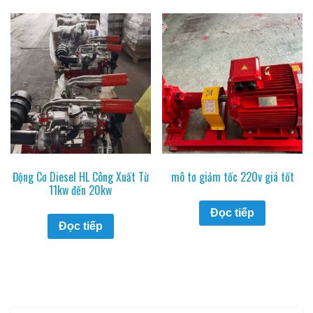
Động Cơ Diesel HL Công Xuất Từ
mô tơ giảm tốc 220v giá tốt
11kw đến 20kw
Đọc tiếp
Đọc tiếp