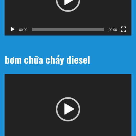
00:00
00:00
bơm chữa cháy diesel
Trình
chơi
Video