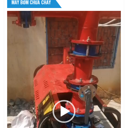
MÁY BƠM CHỮA CHÁY
Trình
chơi
Video