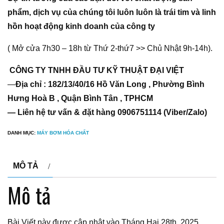
phẩm, dịch vụ của chúng tôi luôn luôn là trái tim và linh
hồn hoạt động kinh doanh của công ty
( Mở cửa 7h30 – 18h từ Thứ 2-thứ7 >> Chủ Nhật 9h-14h).
CÔNG TY TNHH ĐẦU TƯ KỸ THUẬT ĐẠI VIỆT
—
Địa chỉ : 182/13/40/16 Hồ Văn Long , Phường Bình
Hưng Hoà B , Quận Bình Tân , TPHCM
— Liên hệ tư vấn & đặt hàng 0906751114 (Viber/Zalo)
DANH MỤC:
MÁY BƠM HÓA CHẤT
MÔ TẢ
Mô tả
Bài Viết này được cập nhật vào Tháng Hai 28th, 2025