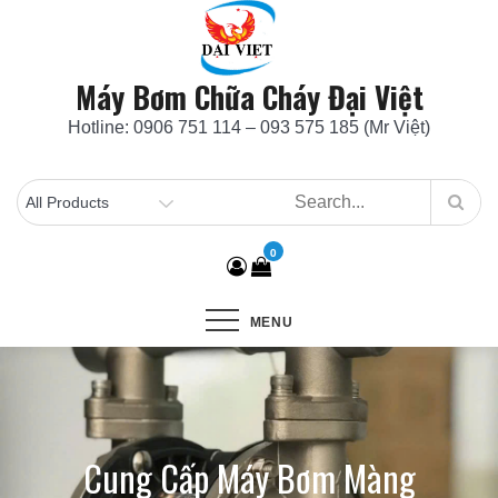
Skip
to
content
Máy Bơm Chữa Cháy Đại Việt
Hotline: 0906 751 114 – 093 575 185 (Mr Việt)
0
MENU
Cung Cấp Máy Bơm Màng