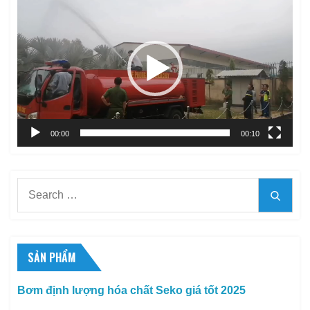
chơi
Video
00:00
00:10
Search
Searc
for:
SẢN PHẨM
Bơm định lượng hóa chất Seko giá tốt 2025