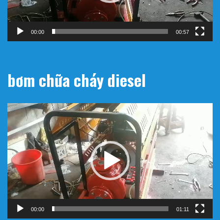
00:00
00:57
bơm chữa cháy diesel
Trình
chơi
Video
00:00
01:11